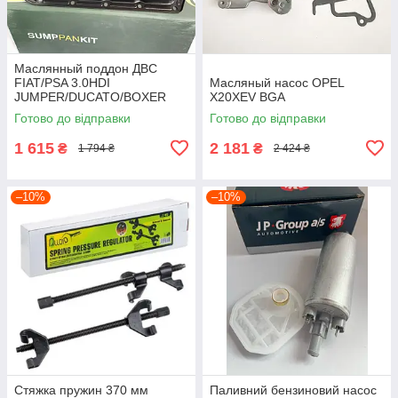
Маслянный поддон ДВС
FIAT/PSA 3.0HDI
Масляный насос OPEL
JUMPER/DUCATO/BOXER
X20XEV BGA
2006-2012 BGA
Готово до відправки
Готово до відправки
1 615
2 181
₴
₴
1 794 ₴
2 424 ₴
–10%
–10%
Стяжка пружин 370 мм
Паливний бензиновий насос