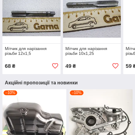
Мітчик для нарізання
Мітчик для нарізання
Мітч
різьби 12х1,5
різьби 10х1,25
різь
68
49
59
₴
₴
Акційні пропозиції та новинки
–10%
–10%