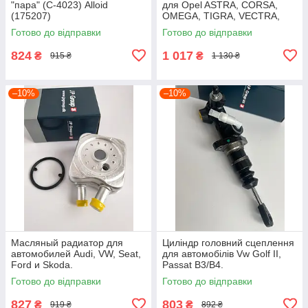
"пара" (С-4023) Alloid
для Opel ASTRA, CORSA,
(175207)
OMEGA, TIGRA, VECTRA,
ZAFIRA
Готово до відправки
Готово до відправки
824
1 017
₴
₴
915 ₴
1 130 ₴
–10%
–10%
Масляный радиатор для
Циліндр головний сцеплення
автомобилей Audi, VW, Seat,
для автомобілів Vw Golf II,
Ford и Skoda.
Passat B3/B4.
Готово до відправки
Готово до відправки
827
803
₴
₴
919 ₴
892 ₴