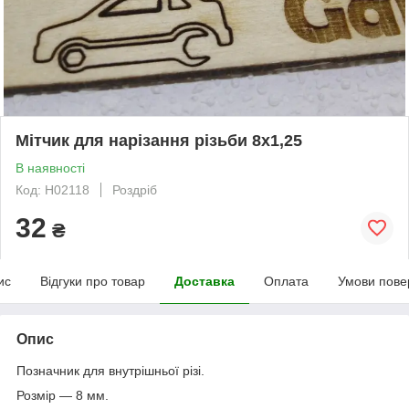
Мітчик для нарізання різьби 8х1,25
В наявності
Код: Н02118
Роздріб
32
₴
ис
Відгуки про товар
Доставка
Оплата
Умови пове
Опис
Позначник для внутрішньої різі.
Розмір — 8 мм.