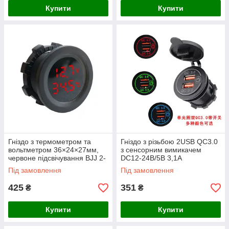
Купити
Купити
Гніздо з термометром та
Гніздо з різьбою 2USB QC3.0
вольтметром 36×24×27мм,
з сенсорним вимикачем
червоне підсвічування BJJ 2-
DC12-24В/5В 3,1A
17red
51×37×28мм, гумова кришка,
Під замовлення
Під замовлення
синє
425
351
₴
₴
Купити
Купити