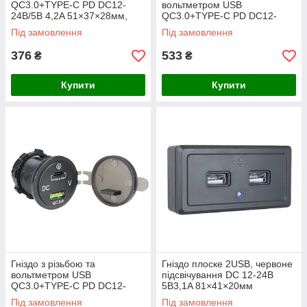
QC3.0+TYPE-C PD DC12-
вольтметром USB
24В/5В 4,2A 51×37×28мм,
QC3.0+TYPE-C PD DC12-
гумова кришка, червоне
24В/5В 4,2A 51×37×28мм,
Під замовлення
Під замовлення
підсвічування
гумова кришка, синє
376
533
₴
₴
Купити
Купити
Гніздо з різьбою та
Гніздо плоске 2USB, червоне
вольтметром USB
підсвічування DC 12-24В
QC3.0+TYPE-C PD DC12-
5В3,1A 81×41×20мм
24В/5В 4,2A 51×37×28мм,
Під замовлення
Під замовлення