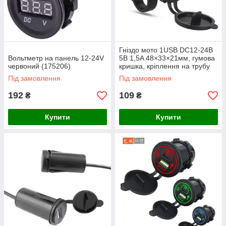
Гніздо мото 1USB DC12-24В
Вольтметр на панель 12-24V
5В 1,5A 48×33×21мм, гумова
червоний (175206)
кришка, кріплення на трубу
D22
Під замовлення
Під замовлення
192
109
₴
₴
Купити
Купити