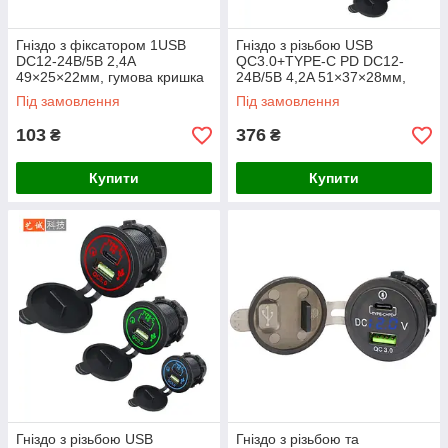
Гніздо з фіксатором 1USB
Гніздо з різьбою USB
DC12-24В/5В 2,4A
QC3.0+TYPE-C PD DC12-
49×25×22мм, гумова кришка
24В/5В 4,2A 51×37×28мм,
гумова кришка, зелене
Під замовлення
Під замовлення
підсвічування
103
376
₴
₴
Купити
Купити
Гніздо з різьбою USB
Гніздо з різьбою та