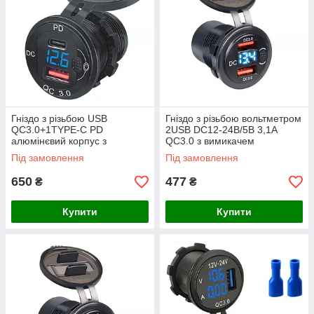
Гніздо з різьбою USB
Гніздо з різьбою вольтметром
QC3.0+1TYPE-C PD
2USB DC12-24В/5В 3,1A
алюмінєвий корпус з
QC3.0 з вимикачем
вольтметром та вимикачем
51×37×28мм, гумова кришка,
Під замовлення
Під замовлення
DC12-24В/5В 3,1A
зелене
650
477
₴
₴
Купити
Купити