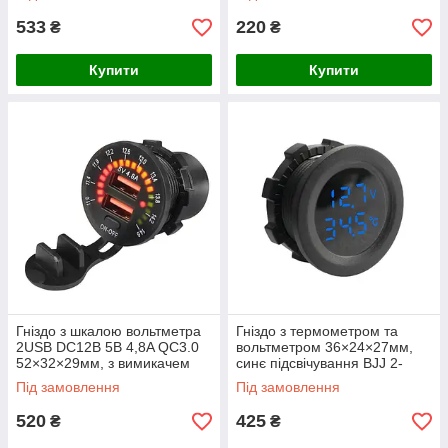
гумова кришка, зелене
533
220
₴
₴
Купити
Купити
Гніздо з шкалою вольтметра
Гніздо з термометром та
2USB DC12В 5В 4,8A QC3.0
вольтметром 36×24×27мм,
52×32×29мм, з вимикачем
синє підсвічування BJJ 2-
BJJ 2-16
17blue
Під замовлення
Під замовлення
520
425
₴
₴