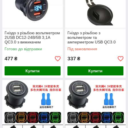
Гніздо з різьбою вольтметром
Гніздо з різьбою з
2USB DC12-24В/5В 3,1A
вольтметром та
QC3.0 з вимикачем
амперметром USB QC3.0
51×37×28мм, гумова кришка,
DC12-24В/5В 3,1A
Готово до відправки
Під замовлення
червоне
51×37×28мм, гумова кришка,
сине
477
337
₴
₴
Купити
Купити