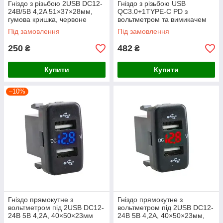
Гніздо з різьбою 2USB DC12-
Гніздо з різьбою USB
24В/5В 4,2A 51×37×28мм,
QC3.0+1TYPE-C PD з
гумова кришка, червоне
вольтметром та вимикачем
підсвічування по колу
DC12-24V/5V 3,1A
Під замовлення
Під замовлення
51*37*28мм, гумова кришка,
синє підсвічування
250
482
₴
₴
Купити
Купити
–10%
Гніздо прямокутне з
Гніздо прямокутне з
вольтметром під 2USB DC12-
вольтметром під 2USB DC12-
24В 5В 4,2A, 40×50×23мм
24В 5В 4,2A, 40×50×23мм,