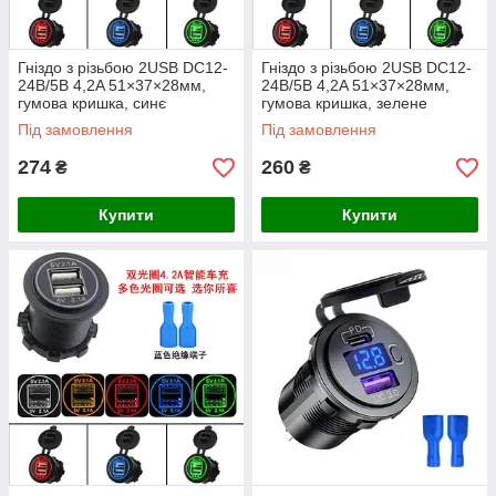
Гніздо з різьбою 2USB DC12-
Гніздо з різьбою 2USB DC12-
24В/5В 4,2A 51×37×28мм,
24В/5В 4,2A 51×37×28мм,
гумова кришка, синє
гумова кришка, зелене
підсвічування по колу
підсвічування по колу
Під замовлення
Під замовлення
274
260
₴
₴
Купити
Купити