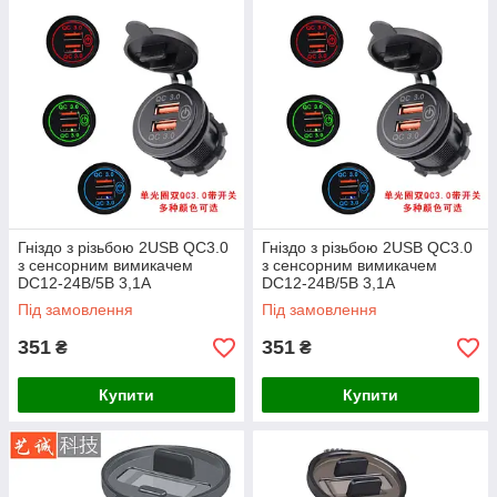
Гніздо з різьбою 2USB QC3.0
Гніздо з різьбою 2USB QC3.0
з сенсорним вимикачем
з сенсорним вимикачем
DC12-24В/5В 3,1A
DC12-24В/5В 3,1A
51×37×28мм, гумова кришка,
51×37×28мм, гумова кришка,
Під замовлення
Під замовлення
зелене
червоне
351
351
₴
₴
Купити
Купити