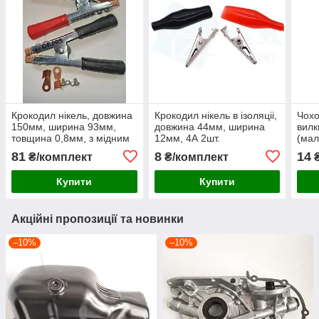
Крокодил нікель, довжина
Крокодил нікель в ізоляціі,
Чохо
150мм, ширина 93мм,
довжина 44мм, ширина
вилк
товщина 0,8мм, з мідним
12мм, 4А 2шт.
(мал
наконечником 2шт.
81
8
14
₴/комплект
₴/комплект
Купити
Купити
Акційні пропозиції та новинки
–10%
–10%