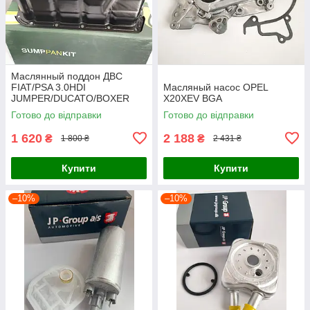
Маслянный поддон ДВС
FIAT/PSA 3.0HDI
Масляный насос OPEL
JUMPER/DUCATO/BOXER
X20XEV BGA
2006-2012 BGA
Готово до відправки
Готово до відправки
1 620
2 188
₴
₴
1 800 ₴
2 431 ₴
Купити
Купити
–10%
–10%