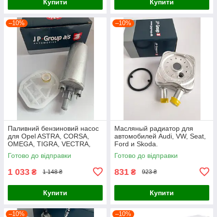
Купити
Купити
–10%
–10%
Паливний бензиновий насос
Масляный радиатор для
для Opel ASTRA, CORSA,
автомобилей Audi, VW, Seat,
OMEGA, TIGRA, VECTRA,
Ford и Skoda.
ZAFIRA
Готово до відправки
Готово до відправки
1 033
831
₴
₴
1 148 ₴
923 ₴
Купити
Купити
–10%
–10%