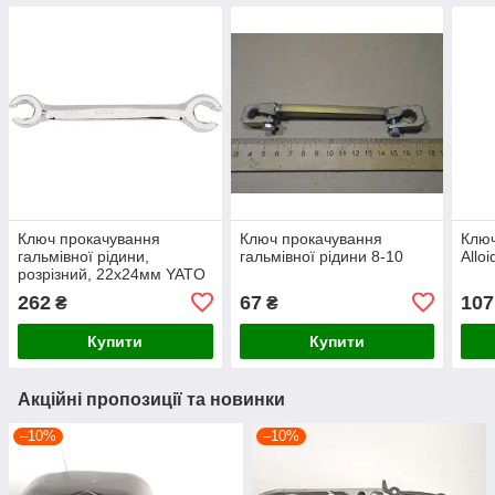
Ключ прокачування
Ключ прокачування
Ключ
гальмівної рідини,
гальмівної рідини 8-10
Allo
розрізний, 22х24мм YATO
262
67
107
₴
₴
Купити
Купити
Акційні пропозиції та новинки
–10%
–10%