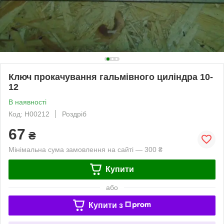
Ключ прокачування гальмівного циліндра 10-
12
В наявності
Код: Н00212
Роздріб
67
₴
Мінімальна сума замовлення на сайті — 300 ₴
Купити
або
Купити з