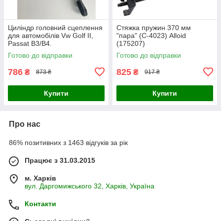
Циліндр головний сцеплення
Стяжка пружин 370 мм
для автомобілів Vw Golf II,
"пара" (С-4023) Alloid
Passat B3/B4.
(175207)
Готово до відправки
Готово до відправки
786
825
₴
₴
873 ₴
917 ₴
Купити
Купити
Про нас
86% позитивних з 1463 відгуків за рік
Працює з 31.03.2015
м. Харків
вул. Даргомижського 32, Харків, Україна
Контакти