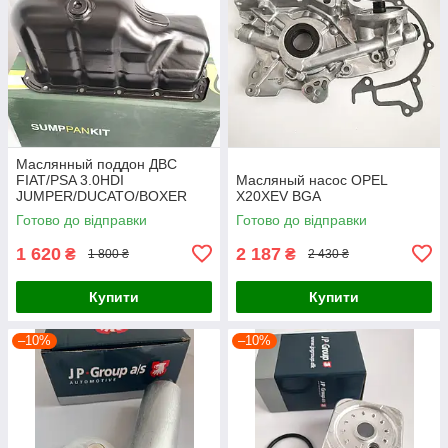
Маслянный поддон ДВС
FIAT/PSA 3.0HDI
Масляный насос OPEL
JUMPER/DUCATO/BOXER
X20XEV BGA
2006-2012 BGA
Готово до відправки
Готово до відправки
1 620
2 187
₴
₴
1 800 ₴
2 430 ₴
Купити
Купити
–10%
–10%