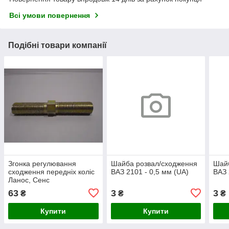
Всі умови повернення
Подібні товари компанії
Згонка регулювання
Шайба розвал/сходження
Шайб
сходження передніх коліс
ВАЗ 2101 - 0,5 мм (UA)
ВАЗ 
Ланос, Сенс
63
3
3
₴
₴
₴
Купити
Купити