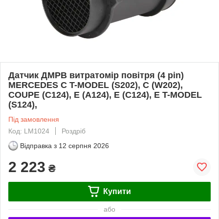
Датчик ДМРВ витратомір повітря (4 pin)
MERCEDES C T-MODEL (S202), C (W202),
COUPE (C124), E (A124), E (C124), E T-MODEL
(S124),
Під замовлення
Код: LM1024
Роздріб
Відправка з
12 серпня 2026
2 223
₴
Купити
або