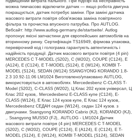
підвищений витрата пального. При підозрі на несправність
можна тимчасово відключити датчик — якщо робота двигуна
покращується, датчик потребує заміни. При заміні датчика
масового витрати повітря обов'язкова заміна повітряного
фільтра та прочистка впускного патрубка. Про AUTLOG.
Вебсайт: http://www.autlog-germany.de/startseite/. Autlog
пропонує якісні запчастини для європейських автомобілів на
вторинному ринку. Сертифікація TS16949, фірмова упаковка,
перевірочний код і голограма гарантують автентичність і
надійність продукції. Датчик масового витрати повітря (4 pin)
MERCEDES C T-MODEL (S202), C (W202), COUPE (C124), E
(A124), E (C124), E T-MODEL (S124), E (W124), KOMBI T-
MODEL (S124), SEDAN (W124) SSANGYONG KORANDO 1.8-
2.3 10.92-11.06 LM1024 Виготовлено/упаковано AUTLOG,
використовується в автомобілях. Mercedesbenz C-CLASS T-
Model (S202), C-CLASS (W202), Ц Клас 202 кузов універсал, Ц
Клас 202 кузов,. Mercedesbenz E-CLASS купе (C124), E-
CLASS (W124), Е Клас 124 кузов купе, Е Клас 124 кузов,.
Mercedesbenz СЕДАН седан (W124), седан 124 кузов. з
двигунами. Ssangyong KORANDO Cabrio (KJ), KORANDO (KJ),
,. Ssangyong MUSSO (FJ),. AUTLOG - LM1024 Датчик
масового витрати повітря (4 pin) MERCEDES C T-MODEL
(S202), C (W202), COUPE (C124), E (A124), E (C124), E T-
MODEL (S124), E (W124), KOMBI T-MODEL (S124), SEDAN