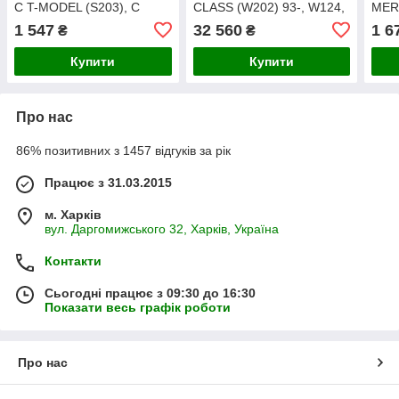
C T-MODEL (S203), C
CLASS (W202) 93-, W124,
MER
(W203), CLK (A209), CLK
W140, W210 BOSCH
(S20
1 547
32 560
1 6
₴
₴
(C209), E T-MODEL
(A20
(S211), E (W210), E
MODE
Купити
Купити
Про нас
86% позитивних з 1457 відгуків за рік
Працює з 31.03.2015
м. Харків
вул. Даргомижського 32, Харків, Україна
Контакти
Сьогодні працює з 09:30 до 16:30
Показати весь графік роботи
Про нас