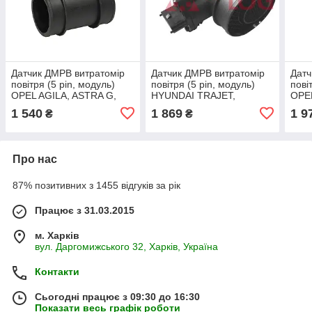
Датчик ДМРВ витратомір
Датчик ДМРВ витратомір
Датч
повітря (5 pin, модуль)
повітря (5 pin, модуль)
пові
OPEL AGILA, ASTRA G,
HYUNDAI TRAJET,
OPEL
CORSA C 1.0 / 1.2 09.00-
TUCSON KIA SPORTAGE II
A, O
1 540
1 869
1 9
₴
₴
12.09 AGILA, ASTRA G
2.0 / 2.0D 04.01- TUCSON,
VECT
седан
SPORTAGE II
03
Про нас
87% позитивних з 1455 відгуків за рік
Працює з 31.03.2015
м. Харків
вул. Даргомижського 32, Харків, Україна
Контакти
Сьогодні працює з 09:30 до 16:30
Показати весь графік роботи