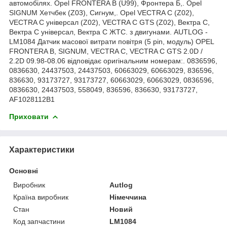
автомобілях. Opel FRONTERA B (U99), Фронтера Б,. Opel
SIGNUM Хетчбек (Z03), Сигнум,. Opel VECTRA C (Z02),
VECTRA C універсал (Z02), VECTRA C GTS (Z02), Вектра С,
Вектра С універсал, Вектра С ЖТС. з двигунами. AUTLOG -
LM1084 Датчик масової витрати повітря (5 pin, модуль) OPEL
FRONTERA B, SIGNUM, VECTRA C, VECTRA C GTS 2.0D /
2.2D 09.98-08.06 відповідає оригінальним номерам:. 0836596,
0836630, 24437503, 24437503, 60663029, 60663029, 836596,
836630, 93173727, 93173727, 60663029, 60663029, 0836596,
0836630, 24437503, 558049, 836596, 836630, 93173727,
AF1028112B1
Приховати
Характеристики
Основні
Виробник
Autlog
Країна виробник
Німеччина
Стан
Новий
Код запчастини
LM1084