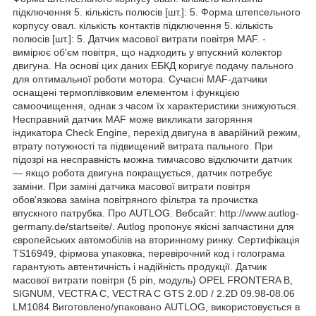
підключення 5. кількість полюсів [шт.]: 5. Форма штепсельного
корпусу овал. кількість контактів підключення 5. кількість
полюсів [шт.]: 5. Датчик масової витрати повітря MAF. -
вимірює об'єм повітря, що надходить у впускний колектор
двигуна. На основі цих даних ЕБКД коригує подачу пального
для оптимальної роботи мотора. Сучасні MAF-датчики
оснащені термоплівковим елементом і функцією
самоочищення, однак з часом їх характеристики знижуються.
Несправний датчик MAF може викликати загоряння
індикатора Check Engine, перехід двигуна в аварійний режим,
втрату потужності та підвищений витрата пального. При
підозрі на несправність можна тимчасово відключити датчик
— якщо робота двигуна покращується, датчик потребує
заміни. При заміні датчика масової витрати повітря
обов'язкова заміна повітряного фільтра та прочистка
впускного патрубка. Про AUTLOG. Вебсайт: http://www.autlog-
germany.de/startseite/. Autlog пропонує якісні запчастини для
європейських автомобілів на вторинному ринку. Сертифікація
TS16949, фірмова упаковка, перевірочний код і голограма
гарантують автентичність і надійність продукції. Датчик
масової витрати повітря (5 pin, модуль) OPEL FRONTERA B,
SIGNUM, VECTRA C, VECTRA C GTS 2.0D / 2.2D 09.98-08.06
LM1084 Виготовлено/упаковано AUTLOG, використовується в