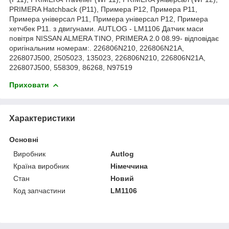
PRIMERA Hatchback (P11), Примера Р12, Примера Р11,
Примера універсал Р11, Примера універсал Р12, Примера
хетчбек Р11. з двигунами. AUTLOG - LM1106 Датчик маси
повітря NISSAN ALMERA TINO, PRIMERA 2.0 08.99- відповідає
оригінальним номерам:. 226806N210, 226806N21A,
226807J500, 2505023, 135023, 226806N210, 226806N21A,
226807J500, 558309, 86268, N97519
Приховати
Характеристики
Основні
Виробник
Autlog
Країна виробник
Німеччина
Стан
Новий
Код запчастини
LM1106