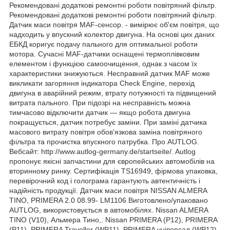
Рекомендовані додаткові ремонтні роботи повітряний фільтр.
Рекомендовані додаткові ремонтні роботи повітряний фільтр.
Датчик маси повітря MAF-сенсор. - вимірює об'єм повітря, що
надходить у впускний колектор двигуна. На основі цих даних
ЕБКД коригує подачу пального для оптимальної роботи
мотора. Сучасні MAF-датчики оснащені термоплівковим
елементом і функцією самоочищення, однак з часом їх
характеристики знижуються. Несправний датчик MAF може
викликати загоряння індикатора Check Engine, перехід
двигуна в аварійний режим, втрату потужності та підвищений
витрата пального. При підозрі на несправність можна
тимчасово відключити датчик — якщо робота двигуна
покращується, датчик потребує заміни. При заміні датчика
масового витрату повітря обов'язкова заміна повітряного
фільтра та прочистка впускного патрубка. Про AUTLOG.
Вебсайт: http://www.autlog-germany.de/startseite/. Autlog
пропонує якісні запчастини для європейських автомобілів на
вторинному ринку. Сертифікація TS16949, фірмова упаковка,
перевірочний код і голограма гарантують автентичність і
надійність продукції. Датчик маси повітря NISSAN ALMERA
TINO, PRIMERA 2.0 08.99- LM1106 Виготовлено/упаковано
AUTLOG, використовується в автомобілях. Nissan ALMERA
TINO (V10), Альмера Тино,. Nissan PRIMERA (P12), PRIMERA
(P11), PRIMERA Traveller (WP11), PRIMERA універсал (WP12),