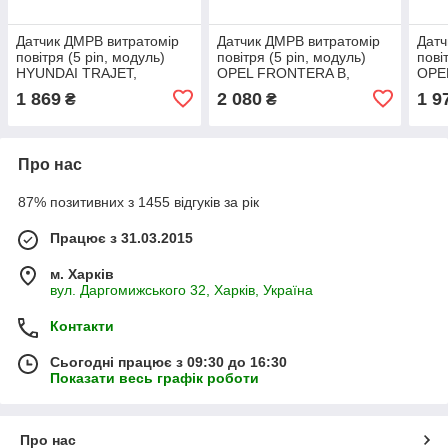
Датчик ДМРВ витратомір
Датчик ДМРВ витратомір
Датч
повітря (5 pin, модуль)
повітря (5 pin, модуль)
пові
HYUNDAI TRAJET,
OPEL FRONTERA B,
OPEL
TUCSON KIA SPORTAGE II
SIGNUM, VECTRA C,
A, O
1 869
2 080
1 9
₴
₴
2.0 / 2.0D 04.01- TUCSON,
VECTRA C GTS 2.0D /
VECT
SPORTAGE II
2.2D 09.98-08.
03
Про нас
87% позитивних з 1455 відгуків за рік
Працює з 31.03.2015
м. Харків
вул. Даргомижського 32, Харків, Україна
Контакти
Сьогодні працює з 09:30 до 16:30
Показати весь графік роботи
Про нас