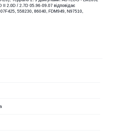
I 2.0D / 2.7D 05.96-09.07 відповідає
807F425, 558230, 86040, FDM949, N97510,
а