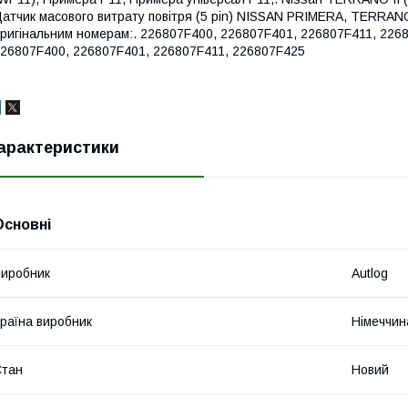
атчик масового витрату повітря (5 pin) NISSAN PRIMERA, TERRANO I
ригінальним номерам:. 226807F400, 226807F401, 226807F411, 226
26807F400, 226807F401, 226807F411, 226807F425
арактеристики
Основні
иробник
Autlog
раїна виробник
Німеччин
Стан
Новий