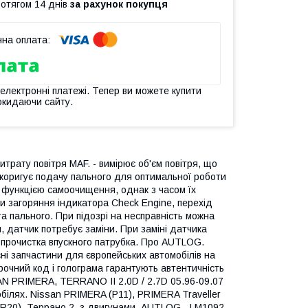
ротягом 14 днів
за рахунок покупця
 електронні платежі. Тепер ви можете купити
окидаючи сайту.
о витрату повітря MAF. - вимірює об'єм повітря, що
 коригує подачу пального для оптимальної роботи
 функцією самоочищення, однак з часом їх
 загоряння індикатора Check Engine, перехід
а пального. При підозрі на несправність можна
 датчик потребує заміни. При заміні датчика
а прочистка впускного патрубка. Про AUTLOG.
кісні запчастини для європейських автомобілів на
рочний код і голограма гарантують автентичність
SSAN PRIMERA, TERRANO II 2.0D / 2.7D 05.96-09.07
ілях. Nissan PRIMERA (P11), PRIMERA Traveller
(R20), Террано 2. з двигунами. AUTLOG - LM1092