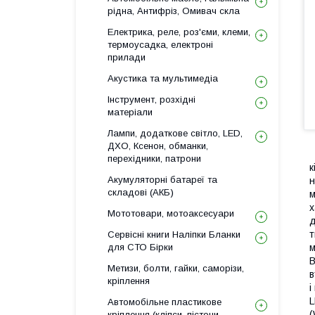
рідна, Антифріз, Омивач скла
Електрика, реле, роз'єми, клеми,
термоусадка, електроні
прилади
Акустика та мультимедіа
Інструмент, розхідні
матеріали
Лампи, додаткове світло, LED,
ДХО, Ксенон, обманки,
перехідники, патрони
к
Акумуляторні батареї та
н
складові (АКБ)
м
х
Мототовари, мотоаксесуари
д
т
Сервісні книги Наліпки Бланки
м
для СТО Бірки
В
Метизи, болти, гайки, саморізи,
в
кріплення
і
L
Автомобільне пластикове
(
кріплення (кліпси, пістони,