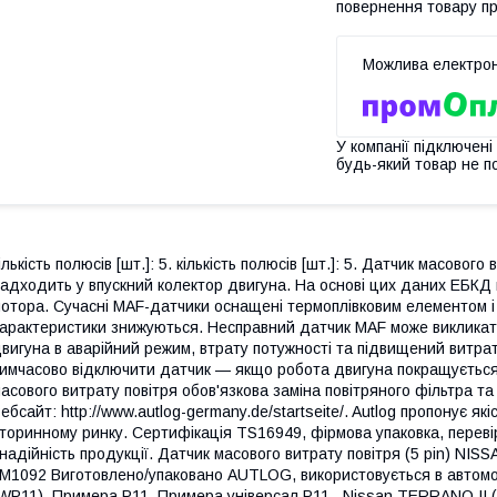
повернення товару п
У компанії підключені
будь-який товар не п
ількість полюсів [шт.]: 5. кількість полюсів [шт.]: 5. Датчик масовог
адходить у впускний колектор двигуна. На основі цих даних ЕБКД
отора. Сучасні MAF-датчики оснащені термоплівковим елементом і
арактеристики знижуються. Несправний датчик MAF може викликати
вигуна в аварійний режим, втрату потужності та підвищений витрат
имчасово відключити датчик — якщо робота двигуна покращується,
асового витрату повітря обов'язкова заміна повітряного фільтра т
ебсайт: http://www.autlog-germany.de/startseite/. Autlog пропонує я
торинному ринку. Сертифікація TS16949, фірмова упаковка, переві
 надійність продукції. Датчик масового витрату повітря (5 pin) NI
M1092 Виготовлено/упаковано AUTLOG, використовується в автомоб
WP11), Примера Р11, Примера універсал Р11,. Nissan TERRANO II 