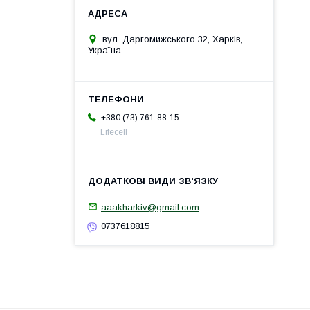
вул. Даргомижського 32, Харків,
Україна
+380 (73) 761-88-15
Lifecell
aaakharkiv@gmail.com
0737618815