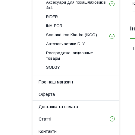
Аксесуари для позашляховиків
К
4х4
RIDER
INA-FOR
І
Samand Iran Khodro (IKCO)
Автозапчастини Б. У
Ц
Распродажа, акционные
товары
SOLGY
Про наш магазин
Оферта
Доставка та оплата
Статті
Контакти