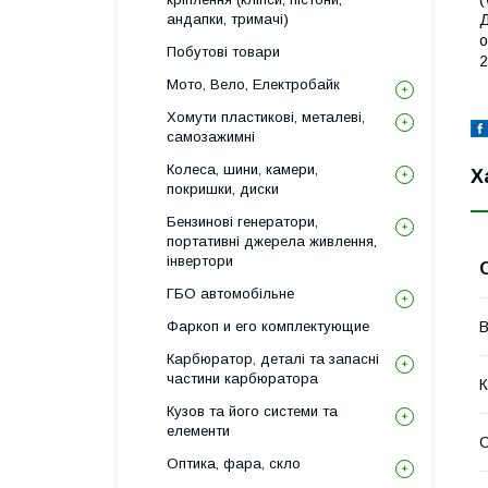
Д
андапки, тримачі)
о
Побутові товари
2
Мото, Вело, Електробайк
Хомути пластикові, металеві,
самозажимні
Колеса, шини, камери,
Х
покришки, диски
Бензинові генератори,
портативні джерела живлення,
інвертори
ГБО автомобільне
В
Фаркоп и его комплектующие
Карбюратор, деталі та запасні
частини карбюратора
К
Кузов та його системи та
елементи
Оптика, фара, скло