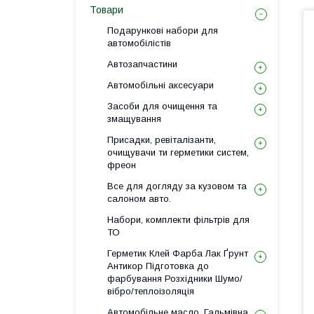
Товари
Подарункові набори для
автомобілістів
Автозапчастини
Автомобільні аксесуари
Засоби для очищення та
змащування
Присадки, ревіталізанти,
очищувачи ти герметики систем,
фреон
Все для догляду за кузовом та
салоном авто.
Набори, комплекти фільтрів для
ТО
Герметик Клей Фарба Лак Ґрунт
Антикор Підготовка до
фарбування Розхідники Шумо/
вібро/теплоізоляція
Автомобільне масло, Гальмівна