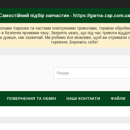
Самостійний підбір запчастин - https://garna-zap.com.ua
стрілами Харкова та частими повітряними тривогами, терміни оброб
безпечні проміжки часу. Зверніть увагу, що під час тривоги відді
и довше, ніж зазвичай. Ми робимо все можливе, щоб ви отримали с
терпіння. Бережіть себе!
ПОВЕРНЕННЯ ТА ОБМІН
НАШІ КОНТАКТИ
ФАЙЛИ