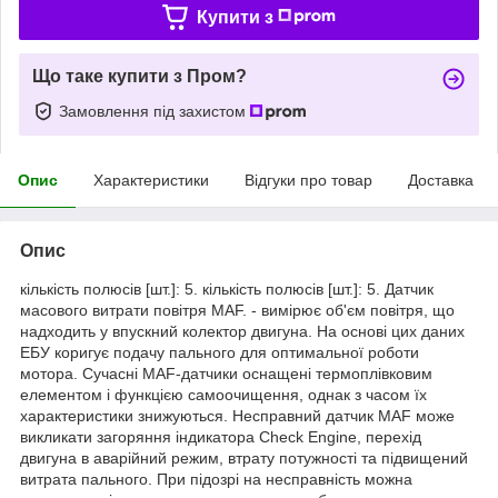
Купити з
Що таке купити з Пром?
Замовлення під захистом
Опис
Характеристики
Відгуки про товар
Доставка
Опис
кількість полюсів [шт.]: 5. кількість полюсів [шт.]: 5. Датчик
масового витрати повітря MAF. - вимірює об'єм повітря, що
надходить у впускний колектор двигуна. На основі цих даних
ЕБУ коригує подачу пального для оптимальної роботи
мотора. Сучасні MAF-датчики оснащені термоплівковим
елементом і функцією самоочищення, однак з часом їх
характеристики знижуються. Несправний датчик MAF може
викликати загоряння індикатора Check Engine, перехід
двигуна в аварійний режим, втрату потужності та підвищений
витрата пального. При підозрі на несправність можна