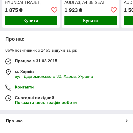
HYUNDAI TRAJET,
AUDI A3, A4 B5 SEAT
AUDI
TUCSON KIA SPORTAGE II
LEON, TOLEDO II SKODA
SEAT
1 875
1 923
1 5
₴
₴
2.0 / 2.0D 04.01- TUCSON,
OCTAVIA I VW BORA,
LEO
SPORTAGE II
BORA I, GOLF IV, NEW
VW 
Купити
Купити
Про нас
86% позитивних з 1463 відгуків за рік
Працює з 31.03.2015
м. Харків
вул. Даргомижського 32, Харків, Україна
Контакти
Сьогодні вихідний
Показати весь графік роботи
Про нас