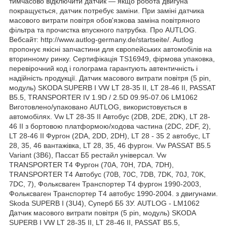
тимчасово відключити датчик — якщо робота двигуна
покращується, датчик потребує заміни. При заміні датчика
масового витрати повітря обов'язкова заміна повітряного
фільтра та прочистка впускного патрубка. Про AUTLOG.
Вебсайт: http://www.autlog-germany.de/startseite/. Autlog
пропонує якісні запчастини для європейських автомобілів на
вторинному ринку. Сертифікація TS16949, фірмова упаковка,
перевірочний код і голограма гарантують автентичність і
надійність продукції. Датчик масового витрати повітря (5 pin,
модуль) SKODA SUPERB I VW LT 28-35 II, LT 28-46 II, PASSAT
B5.5, TRANSPORTER IV 1.9D / 2.5D 09.95-07.06 LM1062
Виготовлено/упаковано AUTLOG, використовується в
автомобілях. Vw LT 28-35 II Автобус (2DB, 2DE, 2DK), LT 28-
46 II з бортовою платформою/ходова частина (2DC, 2DF, 2),
LT 28-46 II Фургон (2DA, 2DD, 2DH), LT 28 - 35 2 автобус, LT
28, 35, 46 вантажівка, LT 28, 35, 46 фургон. Vw PASSAT B5.5
Variant (3B6), Пассат Б5 рестайл універсал. Vw
TRANSPORTER T4 Фургон (70A, 70H, 7DA, 7DH),
TRANSPORTER T4 Автобус (70B, 70C, 7DB, 7DK, 70J, 70K,
7DC, 7), Фольксваген Транспортер Т4 фургон 1990-2003,
Фольксваген Транспортер Т4 автобус 1990-2004. з двигунами.
Skoda SUPERB I (3U4), Суперб Б5 3У. AUTLOG - LM1062
Датчик масового витрати повітря (5 pin, модуль) SKODA
SUPERB I VW LT 28-35 II, LT 28-46 II, PASSAT B5.5,