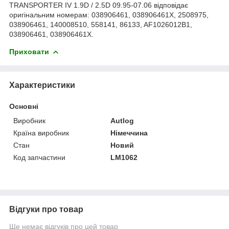
TRANSPORTER IV 1.9D / 2.5D 09.95-07.06 відповідає
оригінальним номерам: 038906461, 038906461X, 2508975,
038906461, 140008510, 558141, 86133, AF1026012B1,
038906461, 038906461X.
Приховати
Характеристики
Основні
Виробник
Autlog
Країна виробник
Німеччина
Стан
Новий
Код запчастини
LM1062
Відгуки про товар
Ще немає відгуків про цей товар