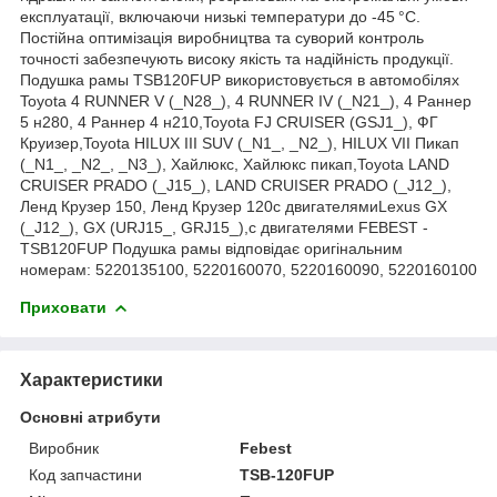
експлуатації, включаючи низькі температури до -45 °C.
Постійна оптимізація виробництва та суворий контроль
точності забезпечують високу якість та надійність продукції.
Подушка рамы TSB120FUP використовується в автомобілях
Toyota 4 RUNNER V (_N28_), 4 RUNNER IV (_N21_), 4 Раннер
5 н280, 4 Раннер 4 н210,Toyota FJ CRUISER (GSJ1_), ФГ
Круизер,Toyota HILUX III SUV (_N1_, _N2_), HILUX VII Пикап
(_N1_, _N2_, _N3_), Хайлюкс, Хайлюкс пикап,Toyota LAND
CRUISER PRADO (_J15_), LAND CRUISER PRADO (_J12_),
Ленд Крузер 150, Ленд Крузер 120с двигателямиLexus GX
(_J12_), GX (URJ15_, GRJ15_),с двигателями FEBEST -
TSB120FUP Подушка рамы відповідає оригінальним
номерам: 5220135100, 5220160070, 5220160090, 5220160100
Приховати
Характеристики
Основні атрибути
Виробник
Febest
Код запчастини
TSB-120FUP