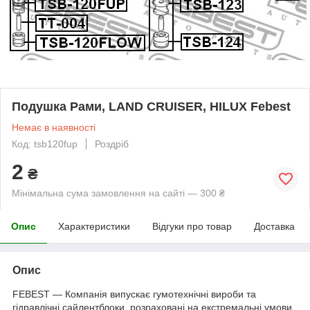
Подушка Рами, LAND CRUISER, HILUX Febest
Немає в наявності
Код: tsb120fup
Роздріб
2
₴
Мінімальна сума замовлення на сайті — 300 ₴
Опис
Характеристики
Відгуки про товар
Доставка
Опис
FEBEST — Компанія випускає гумотехнічні вироби та
гідравлічні сайлентблоки, розраховані на екстремальні умови