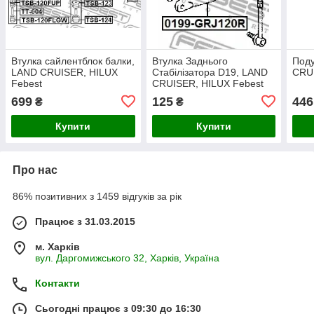
Втулка сайлентблок балки,
Втулка Заднього
Под
LAND CRUISER, HILUX
Стабілізатора D19, LAND
CRUI
Febest
CRUISER, HILUX Febest
699
125
446
₴
₴
Купити
Купити
Про нас
86% позитивних з 1459 відгуків за рік
Працює з 31.03.2015
м. Харків
вул. Даргомижського 32, Харків, Україна
Контакти
Сьогодні працює з 09:30 до 16:30