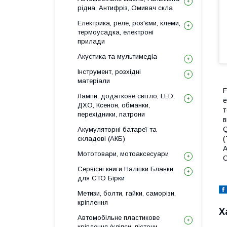
рідна, Антифріз, Омивач скла
Електрика, реле, роз'єми, клеми,
термоусадка, електроні
прилади
Акустика та мультимедіа
Інструмент, розхідні
матеріали
F
Лампи, додаткове світло, LED,
е
ДХО, Ксенон, обманки,
т
перехідники, патрони
в
Q
Акумуляторні батареї та
(
складові (АКБ)
А
Мототовари, мотоаксесуари
С
Сервісні книги Наліпки Бланки
для СТО Бірки
Метизи, болти, гайки, саморізи,
кріплення
Х
Автомобільне пластикове
кріплення (кліпси, пістони,