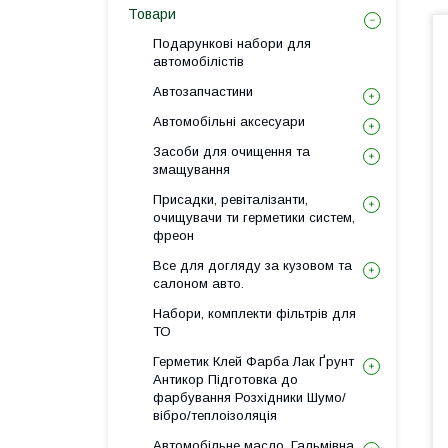
Товари
Подарункові набори для
автомобілістів
Автозапчастини
Автомобільні аксесуари
Засоби для очищення та
змащування
Присадки, ревіталізанти,
очищувачи ти герметики систем,
фреон
Все для догляду за кузовом та
салоном авто.
Набори, комплекти фільтрів для
ТО
Герметик Клей Фарба Лак Ґрунт
Антикор Підготовка до
фарбування Розхідники Шумо/
вібро/теплоізоляція
Автомобільне масло, Гальмівна