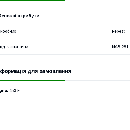
Основні атрибути
иробник
Febest
од запчастини
NAB-281
нформація для замовлення
іна:
453 ₴