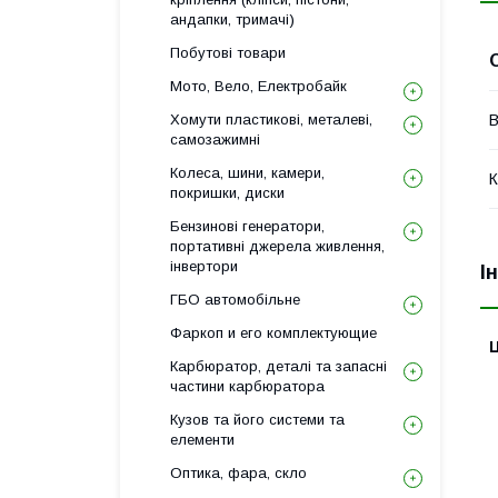
андапки, тримачі)
Побутові товари
Мото, Вело, Електробайк
В
Хомути пластикові, металеві,
самозажимні
Колеса, шини, камери,
К
покришки, диски
Бензинові генератори,
портативні джерела живлення,
інвертори
І
ГБО автомобільне
Фаркоп и его комплектующие
Ц
Карбюратор, деталі та запасні
частини карбюратора
Кузов та його системи та
елементи
Оптика, фара, скло