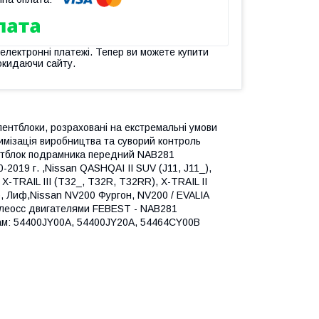
 електронні платежі. Тепер ви можете купити
окидаючи сайту.
лентблоки, розраховані на екстремальні умови
тимізація виробництва та суворий контроль
лентблок подрамника передний NAB281
2019 г. ,Nissan QASHQAI II SUV (J11, J11_),
X-TRAIL III (T32_, T32R, T32RR), X-TRAIL II
), Лиф,Nissan NV200 Фургон, NV200 / EVALIA
Колеосс двигателями FEBEST - NAB281
ам: 54400JY00A, 54400JY20A, 54464CY00B