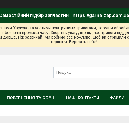
Самостійний підбір запчастин - https://garna-zap.com.ua
стрілами Харкова та частими повітряними тривогами, терміни оброб
безпечні проміжки часу. Зверніть увагу, що під час тривоги відді
и довше, ніж зазвичай. Ми робимо все можливе, щоб ви отримали с
терпіння. Бережіть себе!
ПОВЕРНЕННЯ ТА ОБМІН
НАШІ КОНТАКТИ
ФАЙЛИ