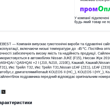
У компанії підключені
будь-який товар не п
EBEST — Компанія випускає гумотехнічні вироби та гідравлічні сай
ксплуатації, включаючи низькі температури до -45 °C. Постійна оп
очності забезпечують високу якість та надійність продукції. Сай
икористовується в автомобілях Nissan JUKE (F15), Ниссан Жук 2010-
ASHQAI / QASHQAI +2 I (J10, NJ10, JJ10E), Кашкай, Кашкай,Nissan 
T31), Икс Трейл Т32, Икс Трейл Т31,Nissan LEAF (ZE1), LEAF (ZE0
втобус,с двигателямиRenault KOLEOS II (HC_), KOLEOS I (HY_), 
айлентблок подрамника передний відповідає оригінальним номер
арактеристики