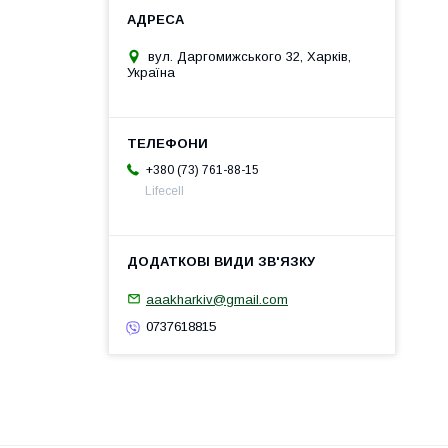
вул. Даргомижського 32, Харків,
Україна
+380 (73) 761-88-15
Lifecell
aaakharkiv@gmail.com
0737618815