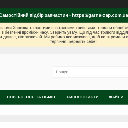
Самостійний підбір запчастин - https://garna-zap.com.ua
стрілами Харкова та частими повітряними тривогами, терміни оброб
безпечні проміжки часу. Зверніть увагу, що під час тривоги відді
и довше, ніж зазвичай. Ми робимо все можливе, щоб ви отримали с
терпіння. Бережіть себе!
ПОВЕРНЕННЯ ТА ОБМІН
НАШІ КОНТАКТИ
ФАЙЛИ