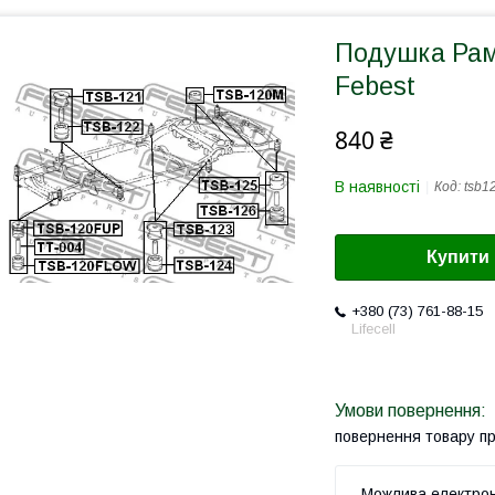
Подушка Рам
Febest
840 ₴
В наявності
Код:
tsb1
Купити
+380 (73) 761-88-15
Lifecell
повернення товару п