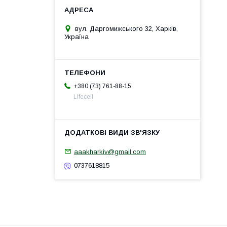
вул. Даргомижського 32, Харків,
Україна
+380 (73) 761-88-15
Lifecell
aaakharkiv@gmail.com
0737618815