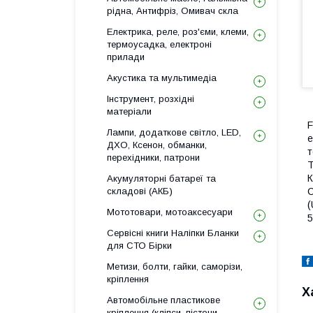
рідна, Антифріз, Омивач скла
Електрика, реле, роз'єми, клеми,
термоусадка, електроні
прилади
Акустика та мультимедіа
Інструмент, розхідні
матеріали
F
Лампи, додаткове світло, LED,
е
ДХО, Ксенон, обманки,
т
перехідники, патрони
T
К
Акумуляторні батареї та
C
складові (АКБ)
(
Мототовари, мотоаксесуари
5
Сервісні книги Наліпки Бланки
для СТО Бірки
Метизи, болти, гайки, саморізи,
кріплення
Х
Автомобільне пластикове
кріплення (кліпси, пістони,