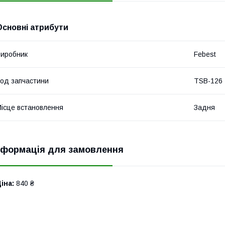
Основні атрибути
иробник
Febest
од запчастини
TSB-126
ісце встановлення
Задня
нформація для замовлення
іна:
840 ₴