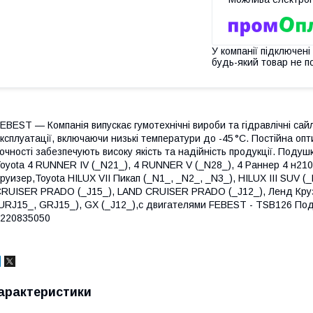
У компанії підключені
будь-який товар не п
EBEST — Компанія випускає гумотехнічні вироби та гідравлічні сай
ксплуатації, включаючи низькі температури до -45 °C. Постійна оп
очності забезпечують високу якість та надійність продукції. Поду
oyota 4 RUNNER IV (_N21_), 4 RUNNER V (_N28_), 4 Раннер 4 н210
руизер,Toyota HILUX VII Пикап (_N1_, _N2_, _N3_), HILUX III SUV 
RUISER PRADO (_J15_), LAND CRUISER PRADO (_J12_), Ленд Круз
URJ15_, GRJ15_), GX (_J12_),с двигателями FEBEST - TSB126 Под
220835050
арактеристики