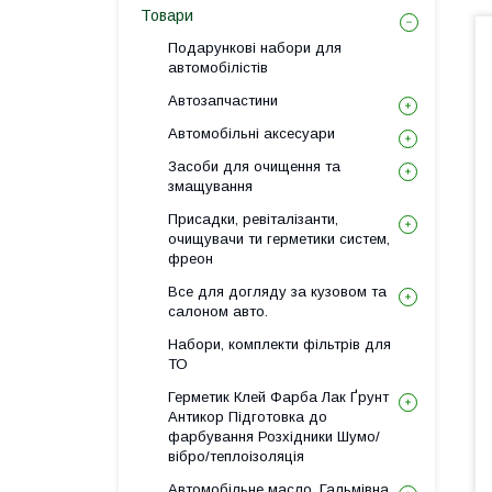
Товари
Подарункові набори для
автомобілістів
Автозапчастини
Автомобільні аксесуари
Засоби для очищення та
змащування
Присадки, ревіталізанти,
очищувачи ти герметики систем,
фреон
Все для догляду за кузовом та
салоном авто.
Набори, комплекти фільтрів для
ТО
Герметик Клей Фарба Лак Ґрунт
Антикор Підготовка до
фарбування Розхідники Шумо/
вібро/теплоізоляція
Автомобільне масло, Гальмівна