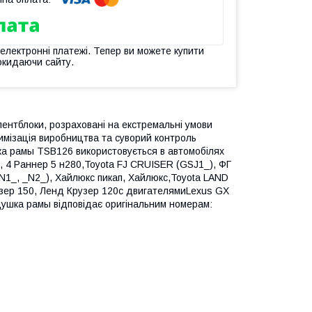
 електронні платежі. Тепер ви можете купити
окидаючи сайту.
лентблоки, розраховані на екстремальні умови
тимізація виробництва та суворий контроль
шка рамы TSB126 використовується в автомобілях
, 4 Раннер 5 н280,Toyota FJ CRUISER (GSJ1_), ФГ
(_N1_, _N2_), Хайлюкс пикап, Хайлюкс,Toyota LAND
ер 150, Ленд Крузер 120с двигателямиLexus GX
ушка рамы відповідає оригінальним номерам: