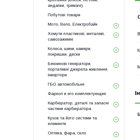
андапки, тримачі)
Побутові товари
Мото, Вело, Електробайк
В
Хомути пластикові, металеві,
самозажимні
Колеса, шини, камери,
К
покришки, диски
Бензинові генератори,
М
портативні джерела живлення,
інвертори
ГБО автомобільне
І
Фаркоп и его комплектующие
Карбюратор, деталі та запасні
частини карбюратора
Ц
Кузов та його системи та
елементи
Оптика, фара, скло