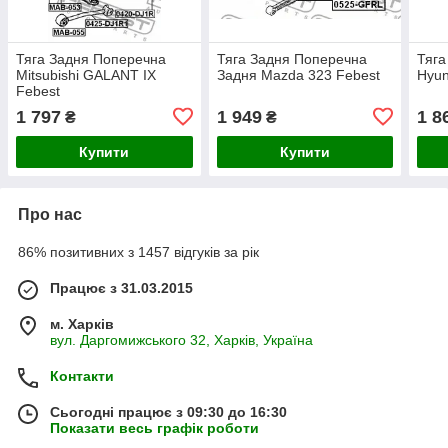
Тяга Задня Поперечна
Тяга Задня Поперечна
Тяга
Mitsubishi GALANT IX
Задня Mazda 323 Febest
Hyun
Febest
1 797
1 949
1 8
₴
₴
Купити
Купити
Про нас
86% позитивних з 1457 відгуків за рік
Працює з 31.03.2015
м. Харків
вул. Даргомижського 32, Харків, Україна
Контакти
Сьогодні працює з 09:30 до 16:30
Показати весь графік роботи