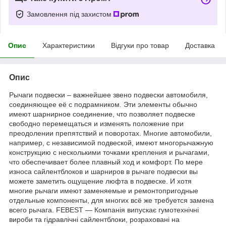
Замовлення під захистом
Опис
Характеристики
Відгуки про товар
Доставка
Опис
Рычаги подвески – важнейшее звено подвески автомобиля,
соединяющее её с подрамником. Эти элементы обычно
имеют шарнирное соединение, что позволяет подвеске
свободно перемещаться и изменять положение при
преодолении препятствий и поворотах. Многие автомобили,
например, с независимой подвеской, имеют многорычажную
конструкцию с несколькими точками крепления и рычагами,
что обеспечивает более плавный ход и комфорт. По мере
износа сайлентблоков и шарниров в рычаге подвески вы
можете заметить ощущение люфта в подвеске. И хотя
многие рычаги имеют заменяемые и ремонтопригодные
отдельные компоненты, для многих всё же требуется замена
всего рычага. FEBEST — Компанія випускає гумотехнічні
вироби та гідравлічні сайлентблоки, розраховані на