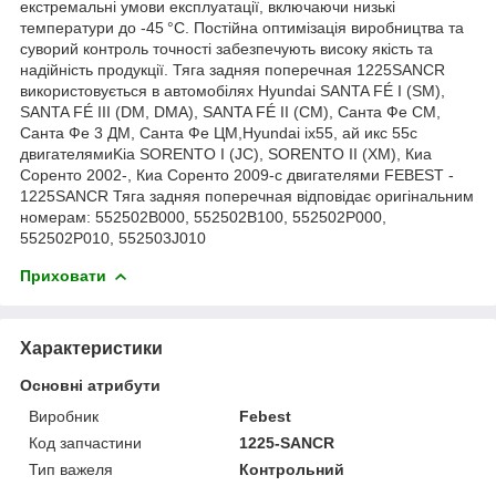
екстремальні умови експлуатації, включаючи низькі
температури до -45 °C. Постійна оптимізація виробництва та
суворий контроль точності забезпечують високу якість та
надійність продукції. Тяга задняя поперечная 1225SANCR
використовується в автомобілях Hyundai SANTA FÉ I (SM),
SANTA FÉ III (DM, DMA), SANTA FÉ II (CM), Санта Фе СМ,
Санта Фе 3 ДМ, Санта Фе ЦМ,Hyundai ix55, ай икс 55с
двигателямиKia SORENTO I (JC), SORENTO II (XM), Киа
Соренто 2002-, Киа Соренто 2009-с двигателями FEBEST -
1225SANCR Тяга задняя поперечная відповідає оригінальним
номерам: 552502B000, 552502B100, 552502P000,
552502P010, 552503J010
Приховати
Характеристики
Основні атрибути
Виробник
Febest
Код запчастини
1225-SANCR
Тип важеля
Контрольний