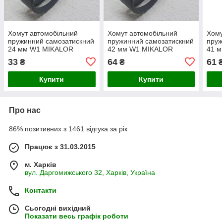
Хомут автомобільний
Хомут автомобільний
Хому
пружинний самозатискний
пружинний самозатискний
пруж
24 мм W1 MIKALOR
42 мм W1 MIKALOR
41 
33
64
61
₴
₴
Купити
Купити
Про нас
86% позитивних з 1461 відгука за рік
Працює з 31.03.2015
м. Харків
вул. Даргомижського 32, Харків, Україна
Контакти
Сьогодні вихідний
Показати весь графік роботи