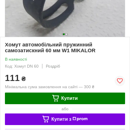
Хомут автомобільний пружинний
самозатискний 60 мм W1 MIKALOR
В наявності
Код: Хомут DN 60
Роздріб
111
₴
Мінімальна сума замовлення на сайті — 300 ₴
Купити
або
Купити з