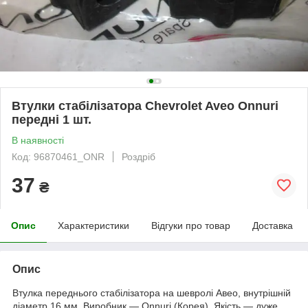
Втулки стабілізатора Chevrolet Aveo Onnuri
передні 1 шт.
В наявності
Код: 96870461_ONR
Роздріб
37
₴
Опис
Характеристики
Відгуки про товар
Доставка
Опис
Втулка переднього стабілізатора на шевролі Авео, внутрішній
діаметр 16 мм. Виробник — Onnuri (Корея). Якість — дуже