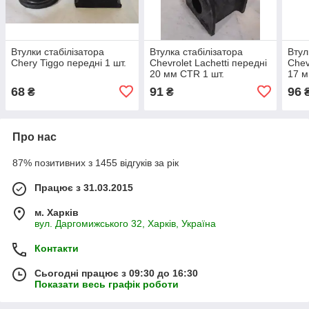
Втулки стабілізатора
Втулка стабілізатора
Втул
Chery Tiggo передні 1 шт.
Chevrolet Lachetti передні
Chev
20 мм CTR 1 шт.
17 м
68
91
96
₴
₴
Про нас
87% позитивних з 1455 відгуків за рік
Працює з 31.03.2015
м. Харків
вул. Даргомижського 32, Харків, Україна
Контакти
Сьогодні працює з 09:30 до 16:30
Показати весь графік роботи