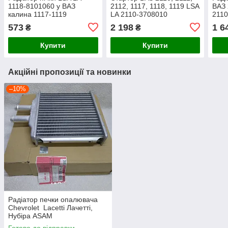
1118-8101060 у ВАЗ
2112, 1117, 1118, 1119 LSA
ВАЗ 
калина 1117-1119
LA 2110-3708010
2110
редукторний
573
2 198
1 6
₴
₴
Купити
Купити
Акційні пропозиції та новинки
–10%
Радіатор печки опалювача
Chevrolet Lacetti Лачетті,
Нубіра ASAM
Готово до відправки