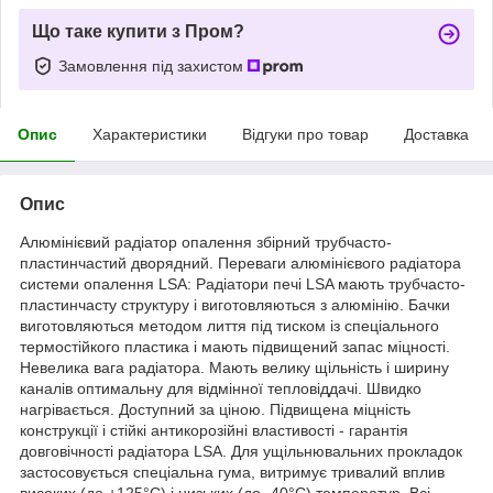
Що таке купити з Пром?
Замовлення під захистом
Опис
Характеристики
Відгуки про товар
Доставка
Опис
Алюмінієвий радіатор опалення збірний трубчасто-
пластинчастий дворядний. Переваги алюмінієвого радіатора
системи опалення LSA: Радіатори печі LSA мають трубчасто-
пластинчасту структуру і виготовляються з алюмінію. Бачки
виготовляються методом лиття під тиском із спеціального
термостійкого пластика і мають підвищений запас міцності.
Невелика вага радіатора. Мають велику щільність і ширину
каналів оптимальну для відмінної тепловіддачі. Швидко
нагрівається. Доступний за ціною. Підвищена міцність
конструкції і стійкі антикорозійні властивості - гарантія
довговічності радіатора LSA. Для ущільнювальних прокладок
застосовується спеціальна гума, витримує тривалий вплив
високих (до +125°C) і низьких (до -40°C) температур. Всі