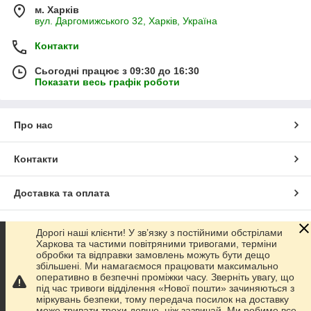
м. Харків
вул. Даргомижського 32, Харків, Україна
Контакти
Сьогодні працює з 09:30 до 16:30
Показати весь графік роботи
Про нас
Контакти
Доставка та оплата
Графік роботи
Дорогі наші клієнти! У зв’язку з постійними обстрілами
Харкова та частими повітряними тривогами, терміни
обробки та відправки замовлень можуть бути дещо
Повна версія сайту
збільшені. Ми намагаємося працювати максимально
оперативно в безпечні проміжки часу. Зверніть увагу, що
під час тривоги відділення «Нової пошти» зачиняються з
Сайт створено на маркетплейсі
Prom.ua
міркувань безпеки, тому передача посилок на доставку
може тривати трохи довше, ніж зазвичай. Ми робимо все