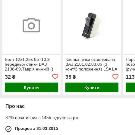
Болт 12х1,25х 55×10,9
Кнопка пічки отаплювача
Пере
передньої стійки ВАЗ
ВАЗ 2101,02,03,06 (3
пово
2108-09,Таврія нижній ()
конт/3 положення) LSA LA
(руч
2101-8101300
2108
32
35
113
₴
₴
Купити
Купити
Про нас
87% позитивних з 1455 відгуків за рік
Працює з 31.03.2015