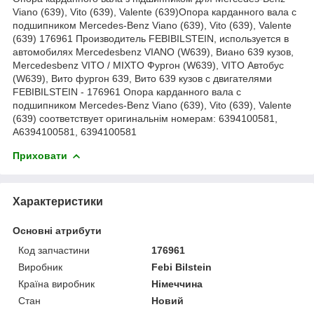
Viano (639), Vito (639), Valente (639)Опора карданного вала с
подшипником Mercedes-Benz Viano (639), Vito (639), Valente
(639) 176961 Производитель FEBIBILSTEIN, используется в
автомобилях Mercedesbenz VIANO (W639), Виано 639 кузов,
Mercedesbenz VITO / MIXTO Фургон (W639), VITO Автобус
(W639), Вито фургон 639, Вито 639 кузов с двигателями
FEBIBILSTEIN - 176961 Опора карданного вала с
подшипником Mercedes-Benz Viano (639), Vito (639), Valente
(639) соответствует оригинальнім номерам: 6394100581,
A6394100581, 6394100581
Приховати
Характеристики
Основні атрибути
Код запчастини
176961
Виробник
Febi Bilstein
Країна виробник
Німеччина
Стан
Новий