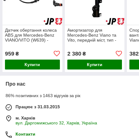
Датчик обертання колеса
Амортизатор для
Спор
АВS для Mercedes-Benz
Mercedes-Benz Viano та
вант
VIANO/VITO (W639) -
Vito, передній міст, тип -
Vian
1397104500.
давлення газу.
959
2 380
382
₴
₴
Купити
Купити
Про нас
86% позитивних з 1463 відгуків за рік
Працює з 31.03.2015
м. Харків
вул. Даргомижського 32, Харків, Україна
Контакти