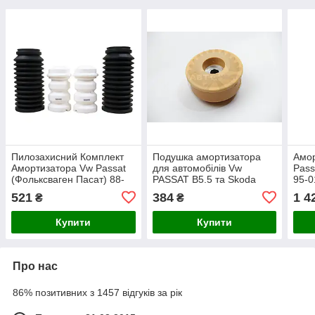
Пилозахисний Комплект
Подушка амортизатора
Амор
Амортизатора Vw Passat
для автомобілів Vw
Pass
(Фольксваген Пасат) 88-
PASSAT B5.5 та Skoda
95-0
SATO TECH
SUPERB I.
TEC
521
384
1 4
₴
₴
Купити
Купити
Про нас
86% позитивних з 1457 відгуків за рік