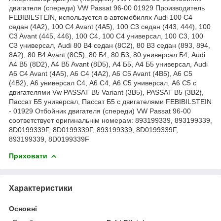
двигателя (спереди) VW Passat 96-00 01929 Производитель
FEBIBILSTEIN, используется в автомобилях Audi 100 C4
седан (4A2), 100 C4 Avant (4A5), 100 C3 седан (443, 444), 100
C3 Avant (445, 446), 100 С4, 100 С4 универсал, 100 С3, 100
С3 универсал, Audi 80 B4 седан (8C2), 80 B3 седан (893, 894,
8A2), 80 B4 Avant (8C5), 80 Б4, 80 Б3, 80 универсал Б4, Audi
A4 B5 (8D2), A4 B5 Avant (8D5), А4 Б5, А4 Б5 универсал, Audi
A6 C4 Avant (4A5), A6 C4 (4A2), A6 C5 Avant (4B5), A6 C5
(4B2), А6 универсал С4, А6 С4, А6 С5 универсал, А6 С5 с
двигателями Vw PASSAT B5 Variant (3B5), PASSAT B5 (3B2),
Пассат Б5 универсал, Пассат Б5 с двигателями FEBIBILSTEIN
- 01929 Отбойник двигателя (спереди) VW Passat 96-00
соответствует оригинальнім номерам: 893199339, 893199339,
8D0199339F, 8D0199339F, 893199339, 8D0199339F,
893199339, 8D0199339F
Приховати
Характеристики
Основні