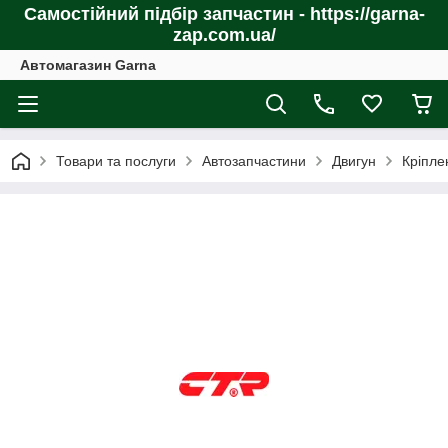
Самостійний підбір запчастин - https://garna-
zap.com.ua/
Автомагазин Garna
Товари та послуги
Автозапчастини
Двигун
Кріпле