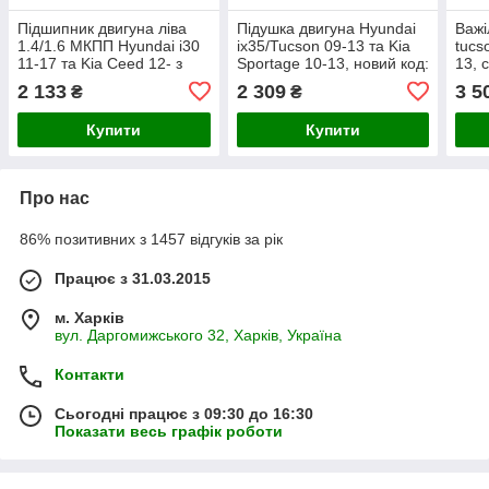
Підшипник двигуна ліва
Підушка двигуна Hyundai
Важі
1.4/1.6 МКПП Hyundai i30
ix35/Tucson 09-13 та Kia
tucs
11-17 та Kia Ceed 12- з
Sportage 10-13, новий код:
13, 
кодом GZ0006 замінений
GZ0011.
2 133
2 309
3 5
₴
₴
на CTR - CZKH3.
Купити
Купити
Про нас
86% позитивних з 1457 відгуків за рік
Працює з 31.03.2015
м. Харків
вул. Даргомижського 32, Харків, Україна
Контакти
Сьогодні працює з 09:30 до 16:30
Показати весь графік роботи