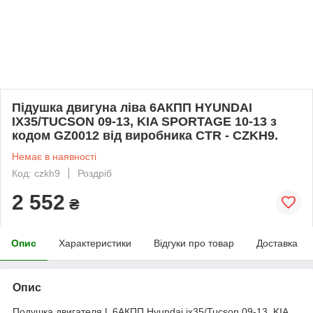
Підушка двигуна ліва 6АКПП HYUNDAI
IX35/TUCSON 09-13, KIA SPORTAGE 10-13 з
кодом GZ0012 від виробника CTR - CZKH9.
Немає в наявності
Код: czkh9
Роздріб
2 552
₴
Опис
Характеристики
Відгуки про товар
Доставка
Опис
Подушка двигателя L 6АКПП Hyundai ix35/Tucson 09-13, KIA