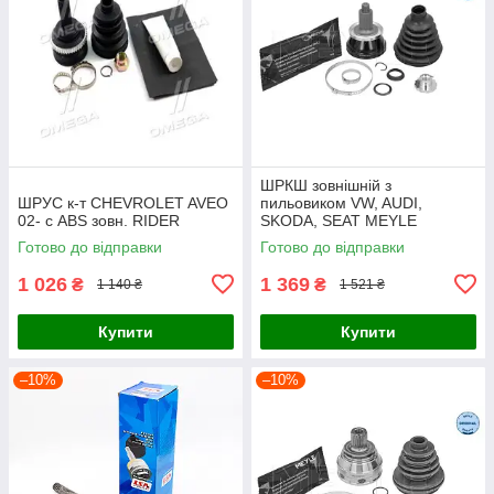
ШРКШ зовнішній з
ШРУС к-т CHEVROLET AVEO
пильовиком VW, AUDI,
02- с ABS зовн. RIDER
SKODA, SEAT MEYLE
Готово до відправки
Готово до відправки
1 026
1 369
₴
₴
1 140 ₴
1 521 ₴
Купити
Купити
–10%
–10%