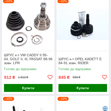
–10%
–10%
ШРУС к-т VW CADDY II 95-
04, GOLF II, III, PASSAT 88-96
ШРУС к-т OPEL KADETT E
зовн. LPR
84-91 зовн. RIDER
Готово до відправки
Готово до відправки
912
845
₴
₴
1 013 ₴
939 ₴
Купити
Купити
–10%
–10%