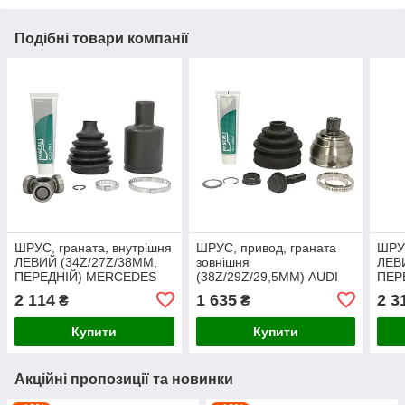
Подібні товари компанії
ШРУС, граната, внутрішня
ШРУС, привод, граната
ШРУС
ЛЕВИЙ (34Z/27Z/38ММ,
зовнішня
ЛЕВ
ПЕРЕДНІЙ) MERCEDES
(38Z/29Z/29,5ММ) AUDI
ПЕР
CT-MODEL (S204), CLS
A6 C6, VW PHAETON
GLK 
2 114
1 635
2 3
₴
₴
(C218), CLS
2.7D-6.0 04.02-03.16
3.5
Купити
Купити
Акційні пропозиції та новинки