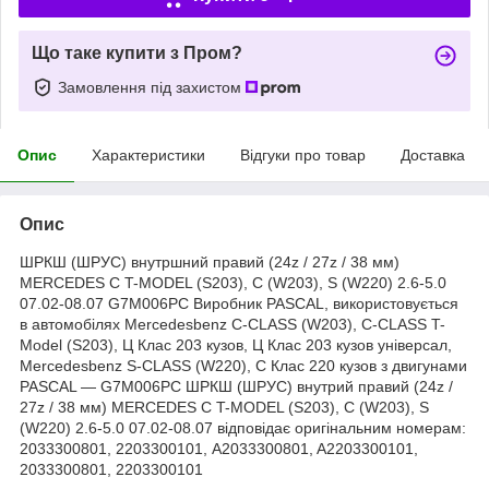
Що таке купити з Пром?
Замовлення під захистом
Опис
Характеристики
Відгуки про товар
Доставка
Опис
ШРКШ (ШРУС) внутршний правий (24z / 27z / 38 мм)
MERCEDES C T-MODEL (S203), C (W203), S (W220) 2.6-5.0
07.02-08.07 G7M006PC Виробник PASCAL, використовується
в автомобілях Mercedesbenz C-CLASS (W203), C-CLASS T-
Model (S203), Ц Клас 203 кузов, Ц Клас 203 кузов універсал,
Mercedesbenz S-CLASS (W220), С Клас 220 кузов з двигунами
PASCAL — G7M006PC ШРКШ (ШРУС) внутрий правий (24z /
27z / 38 мм) MERCEDES C T-MODEL (S203), C (W203), S
(W220) 2.6-5.0 07.02-08.07 відповідає оригінальним номерам:
2033300801, 2203300101, A2033300801, A2203300101,
2033300801, 2203300101