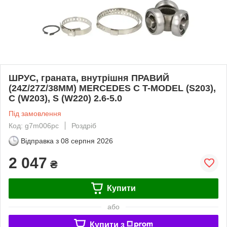
ШРУС, граната, внутрішня ПРАВИЙ
(24Z/27Z/38ММ) MERCEDES C T-MODEL (S203),
C (W203), S (W220) 2.6-5.0
Під замовлення
Код: g7m006pc
Роздріб
Відправка з
08 серпня 2026
2 047
₴
Купити
або
Купити з