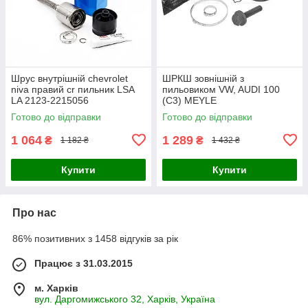
Шрус внутрішній chevrolet
ШРКШ зовнішній з
niva правий cr пильник LSA
пильовиком VW, AUDI 100
LA 2123-2215056
(C3) MEYLE
Готово до відправки
Готово до відправки
1 064
1 289
₴
₴
1 182 ₴
1 432 ₴
Купити
Купити
Про нас
86% позитивних з 1458 відгуків за рік
Працює з 31.03.2015
м. Харків
вул. Даргомижського 32, Харків, Україна