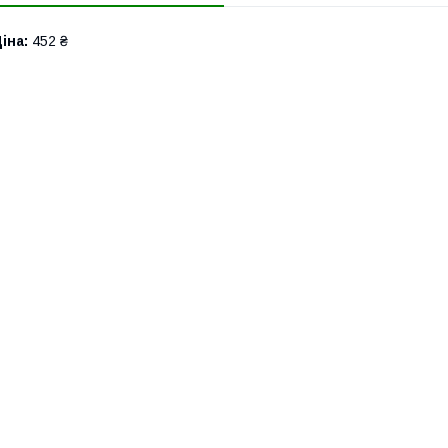
іна:
452 ₴