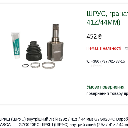
ШРУС, грана
41Z/44ММ)
452 ₴
Немає в наявності
К
+380 (73) 761-88-15
Lifecell
повернення товару п
РКШ (ШРУС) внутрішний лівій (29z / 41z / 44 мм) G7G020PC Вироб
ASCAL — G7G020PC ШРКШ (ШРУС) внутрий лівий (29z / 41z / 44 мм