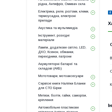
рідна, Антифріз, Омивач скла
Електрика, реле, роз'єми, клеми,
термоусадка, електроні
прилади
Х
Акустика та мультимедіа
Інструмент, розхідні
матеріали
Лампи, додаткове світло, LED,
ДХО, Ксенон, обманки,
перехідники, патрони
В
Акумуляторні батареї та
складові (АКБ)
Мототовари, мотоаксесуари
Сервісні книги Наліпки Бланки
К
для СТО Бірки
Метизи, болти, гайки, саморізи,
кріплення
І
Автомобільне пластикове
кріплення (кліпси, пістони,