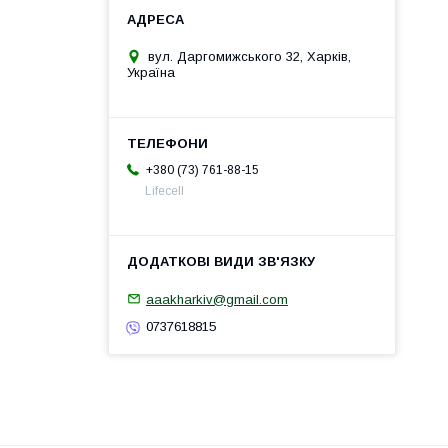
вул. Даргомижського 32, Харків,
Україна
+380 (73) 761-88-15
Lifecell
aaakharkiv@gmail.com
0737618815