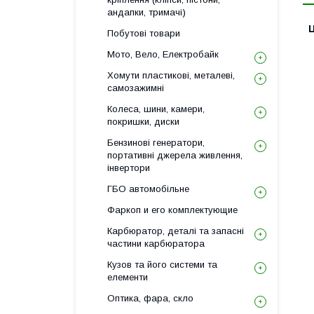
андапки, тримачі)
Ц
Побутові товари
Мото, Вело, Електробайк
Хомути пластикові, металеві,
самозажимні
Колеса, шини, камери,
покришки, диски
Бензинові генератори,
портативні джерела живлення,
інвертори
ГБО автомобільне
Фаркоп и его комплектующие
Карбюратор, деталі та запасні
частини карбюратора
Кузов та його системи та
елементи
Оптика, фара, скло