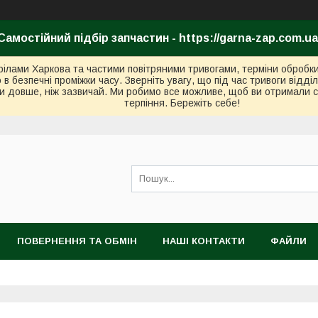
Самостійний підбір запчастин - https://garna-zap.com.ua
стрілами Харкова та частими повітряними тривогами, терміни оброб
безпечні проміжки часу. Зверніть увагу, що під час тривоги відді
и довше, ніж зазвичай. Ми робимо все можливе, щоб ви отримали с
терпіння. Бережіть себе!
ПОВЕРНЕННЯ ТА ОБМІН
НАШІ КОНТАКТИ
ФАЙЛИ