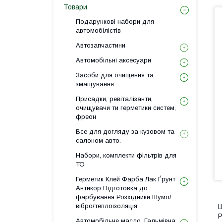
Товари
Подарункові набори для
автомобілістів
Автозапчастини
Автомобільні аксесуари
Засоби для очищення та
змащування
Присадки, ревіталізанти,
очищувачи ти герметики систем,
фреон
Все для догляду за кузовом та
салоном авто.
Набори, комплекти фільтрів для
ТО
Герметик Клей Фарба Лак Ґрунт
Антикор Підготовка до
фарбування Розхідники Шумо/
вібро/теплоізоляція
Ш
P
Автомобільне масло, Гальмівна