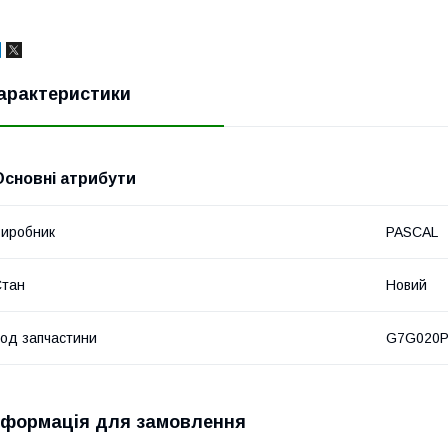
арактеристики
Основні атрибути
иробник
PASCAL
Стан
Новий
од запчастини
G7G020
нформація для замовлення