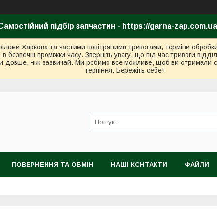
Самостійний підбір запчастин - https://garna-zap.com.ua
стрілами Харкова та частими повітряними тривогами, терміни оброб
безпечні проміжки часу. Зверніть увагу, що під час тривоги відді
и довше, ніж зазвичай. Ми робимо все можливе, щоб ви отримали с
терпіння. Бережіть себе!
ПОВЕРНЕННЯ ТА ОБМІН
НАШІ КОНТАКТИ
ФАЙЛИ