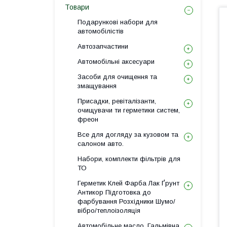
Товари
Подарункові набори для
автомобілістів
Автозапчастини
Автомобільні аксесуари
Засоби для очищення та
змащування
Присадки, ревіталізанти,
очищувачи ти герметики систем,
фреон
Все для догляду за кузовом та
салоном авто.
Набори, комплекти фільтрів для
ТО
Герметик Клей Фарба Лак Ґрунт
Антикор Підготовка до
фарбування Розхідники Шумо/
вібро/теплоізоляція
Автомобільне масло, Гальмівна