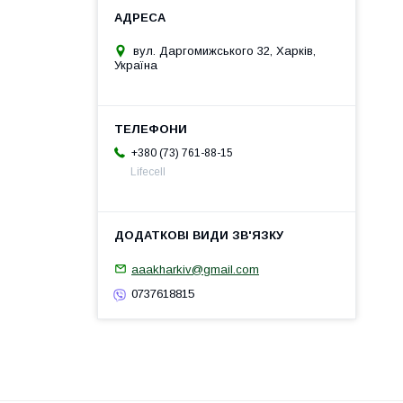
вул. Даргомижського 32, Харків,
Україна
+380 (73) 761-88-15
Lifecell
aaakharkiv@gmail.com
0737618815