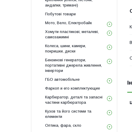
андапки, тримачі)
Побутові товари
Мото, Вело, Електробайк
К
Хомути пластикові, металеві,
самозажимні
В
Колеса, шини, камери,
покришки, диски
Бензинові генератори,
портативні джерела живлення,
інвертори
ГБО автомобільне
І
Фаркоп и его комплектующие
Карбюратор, деталі та запасні
Ц
частини карбюратора
Кузов та його системи та
елементи
Оптика, фара, скло