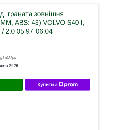
д, граната зовнішня
5ММ, ABS: 43) VOLVO S40 I,
 / 2.0 05.97-06.04
:
g1v021pc
рпня 2026
Купити з