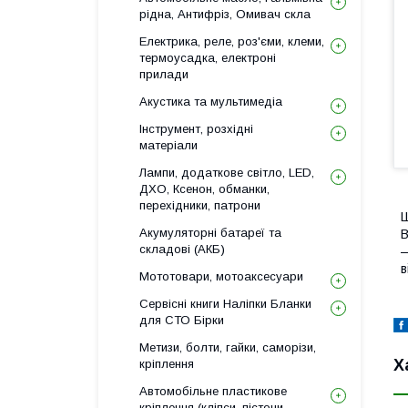
рідна, Антифріз, Омивач скла
Електрика, реле, роз'єми, клеми,
термоусадка, електроні
прилади
Акустика та мультимедіа
Інструмент, розхідні
матеріали
Лампи, додаткове світло, LED,
ДХО, Ксенон, обманки,
перехідники, патрони
Ш
Акумуляторні батареї та
В
складові (АКБ)
—
в
Мототовари, мотоаксесуари
Сервісні книги Наліпки Бланки
для СТО Бірки
Метизи, болти, гайки, саморізи,
Х
кріплення
Автомобільне пластикове
кріплення (кліпси, пістони,