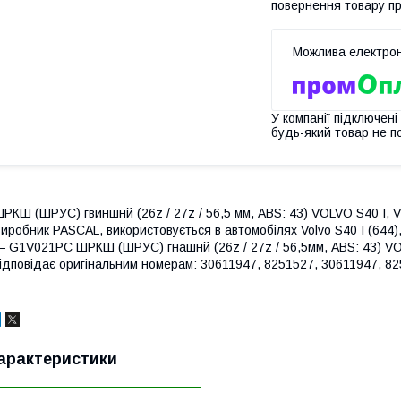
повернення товару п
У компанії підключені
будь-який товар не п
РКШ (ШРУС) гвиншнй (26z / 27z / 56,5 мм, ABS: 43) VOLVO S40 I, V
иробник PASCAL, використовується в автомобілях Volvo S40 I (644),
 G1V021PC ШРКШ (ШРУС) гнашнй (26z / 27z / 56,5мм, ABS: 43) VOLVO
ідповідає оригінальним номерам: 30611947, 8251527, 30611947, 8
арактеристики