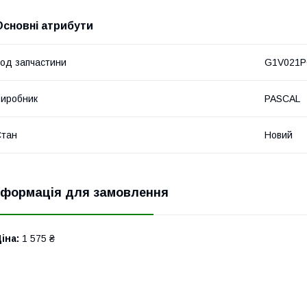
Основні атрибути
од запчастини
G1V021
иробник
PASCAL
Стан
Новий
нформація для замовлення
іна:
1 575 ₴