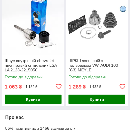
Шрус внутрішній chevrolet
ШРКШ зовнішній з
niva правий cr пильник LSA
пильовиком VW, AUDI 100
LA 2123-2215056
(C3) MEYLE
Готово до відправки
Готово до відправки
1 063
1 289
₴
₴
1 182 ₴
1 432 ₴
Купити
Купити
Про нас
86% позитивних з 1466 відгуків за рік