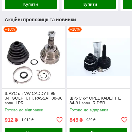
19
TWINGO
SCEN
Купити
Купити
Акційні пропозиції та новинки
–10%
–10%
ШРУС к-т VW CADDY II 95-
04, GOLF II, III, PASSAT 88-96
ШРУС к-т OPEL KADETT E
зовн. LPR
84-91 зовн. RIDER
Готово до відправки
Готово до відправки
912
845
₴
₴
1 013 ₴
939 ₴