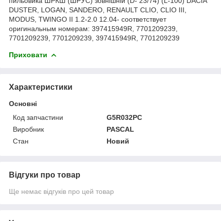
пильовика ШРКШ (ШРУС) зовнішній (D- 23/74) (L-100) DACIA
DUSTER, LOGAN, SANDERO, RENAULT CLIO, CLIO III,
MODUS, TWINGO II 1.2-2.0 12.04- соответствует
оригинальным номерам: 397415949R, 7701209239,
7701209239, 7701209239, 397415949R, 7701209239
Приховати
Характеристики
Основні
Код запчастини
G5R032PC
Виробник
PASCAL
Стан
Новий
Відгуки про товар
Ще немає відгуків про цей товар