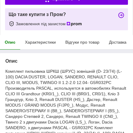
Що таке купити з Пром?
Замовлення під захистом
Опис
Характеристики
Відгуки про товар
Доставка
Опис
Комплект пильовика ШРКШ (ШРУС) зовнішній (D- 23/74) (L-
100) DACIA DUSTER, LOGAN, SANDERO, RENAULT CLIO,
CLIO III, MODUS, TWINGO II 1.2-2.0 12.04- G5R032PC
Производитель PASCAL, используется в автомобилях Renault
CLIO III Grandtour (KR0/1_), CLIO III (BR0/1, CR0/1), Кліо 3
Грандтур, Кліо 3, Renault DUSTER (HS_), Дастер, Renault
MODUS / GRAND MODUS (F/JP0_), Модус, Renault
SANDERO/STEPWAY II (B8_), SANDERO/STEPWAY I (BS_),
Сандеро Степвей 2, Сандеро, Renault TWINGO II (CN0_),
Твинго 2 з двигунами Dacia LOGAN (LS_), Логан, Dacia
SANDERO, з двигунами PASCAL - G5R032PC Комплект