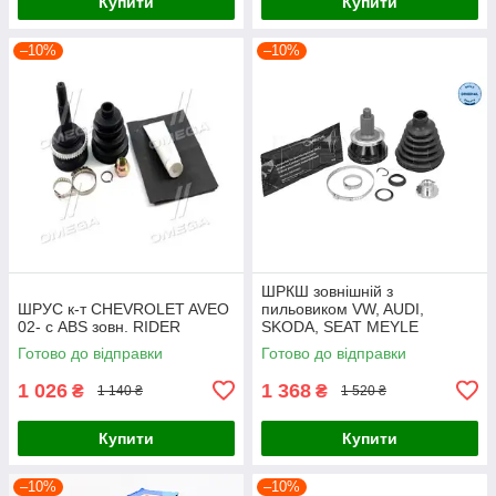
Купити
Купити
–10%
–10%
ШРКШ зовнішній з
ШРУС к-т CHEVROLET AVEO
пильовиком VW, AUDI,
02- с ABS зовн. RIDER
SKODA, SEAT MEYLE
Готово до відправки
Готово до відправки
1 026
1 368
₴
₴
1 140 ₴
1 520 ₴
Купити
Купити
–10%
–10%