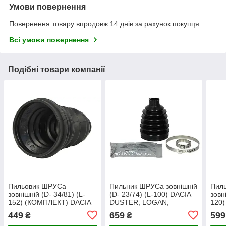
Умови повернення
Повернення товару впродовж 14 днів за рахунок покупця
Всі умови повернення
Подібні товари компанії
Пильовик ШРУСа
Пильник ШРУСа зовнішній
Пил
зовнішній (D- 34/81) (L-
(D- 23/74) (L-100) DACIA
зовн
152) (КОМПЛЕКТ) DACIA
DUSTER, LOGAN,
120
SANDERO, RENAULT 11,
SANDERO, RENAULT
LOD
449
659
599
₴
₴
19 I, 19 I CHAMADE, 19 II,
CLIO, CLIO III, MODUS,
MEG