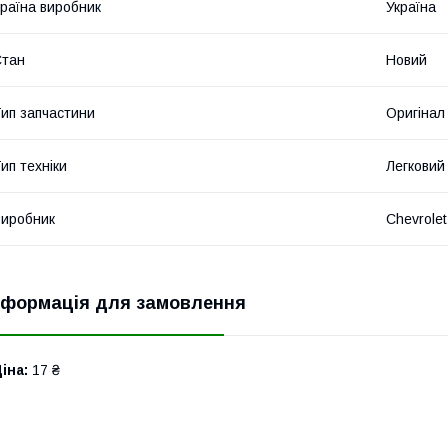
раїна виробник
Україна
Стан
Новий
ип запчастини
Оригінал
ип техніки
Легковий
иробник
Chevrolet
нформація для замовлення
іна:
17 ₴