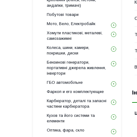
К
андапки, тримачі)
Побутові товари
Мото, Вело, Електробайк
Хомути пластикові, металеві,
Т
самозажимні
Колеса, шини, камери,
Т
покришки, диски
Бензинові генератори,
В
портативні джерела живлення,
інвертори
ГБО автомобільне
Фаркоп и его комплектующие
І
Карбюратор, деталі та запасні
частини карбюратора
Ц
Кузов та його системи та
елементи
Оптика, фара, скло