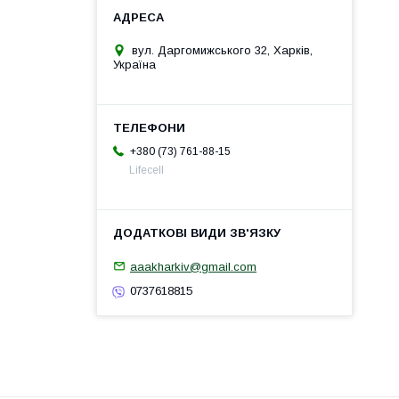
вул. Даргомижського 32, Харків,
Україна
+380 (73) 761-88-15
Lifecell
aaakharkiv@gmail.com
0737618815