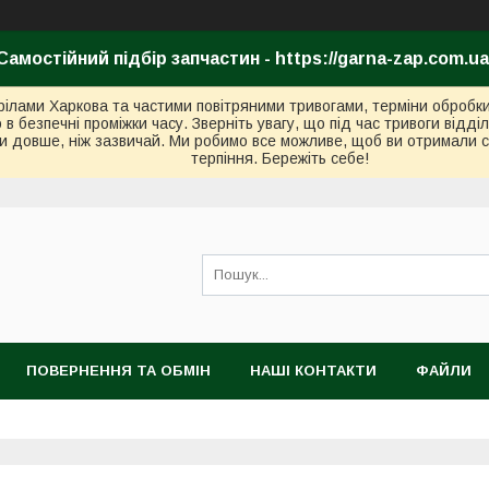
Самостійний підбір запчастин - https://garna-zap.com.ua
стрілами Харкова та частими повітряними тривогами, терміни оброб
безпечні проміжки часу. Зверніть увагу, що під час тривоги відді
и довше, ніж зазвичай. Ми робимо все можливе, щоб ви отримали с
терпіння. Бережіть себе!
ПОВЕРНЕННЯ ТА ОБМІН
НАШІ КОНТАКТИ
ФАЙЛИ