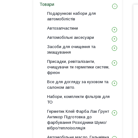
Товари
Подарункові набори для
автомобілістів
Автозапчастини
Автомобільні аксесуари
Засоби для очищення та
змащування
Присадки, ревіталізанти,
очищувачи ти герметики систем,
фреон
Все для догляду за кузовом та
салоном авто.
Набори, комплекти фільтрів для
ТО
Герметик Клей Фарба Лак Ґрунт
Антикор Підготовка до
фарбування Розхідники Шумо/
вібро/теплоізоляція
Автомобільне масло, Гальмівна