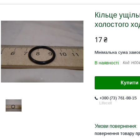
Кільце ущіл
холостого хо
17 ₴
Мінімальна сума замов
В наявності
Код:
Н00
Купити
+380 (73) 761-88-15
Lifecell
повернення товару п