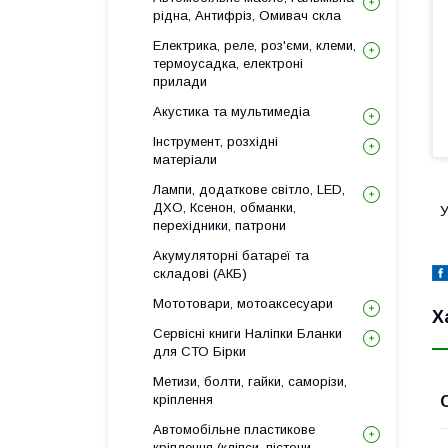
рідна, Антифріз, Омивач скла
Електрика, реле, роз'єми, клеми,
термоусадка, електроні
прилади
Акустика та мультимедіа
Інструмент, розхідні
матеріали
Лампи, додаткове світло, LED,
ДХО, Ксенон, обманки,
У
перехідники, патрони
Акумуляторні батареї та
складові (АКБ)
Мототовари, мотоаксесуари
Х
Сервісні книги Наліпки Бланки
для СТО Бірки
Метизи, болти, гайки, саморізи,
кріплення
Автомобільне пластикове
кріплення (кліпси, пістони,