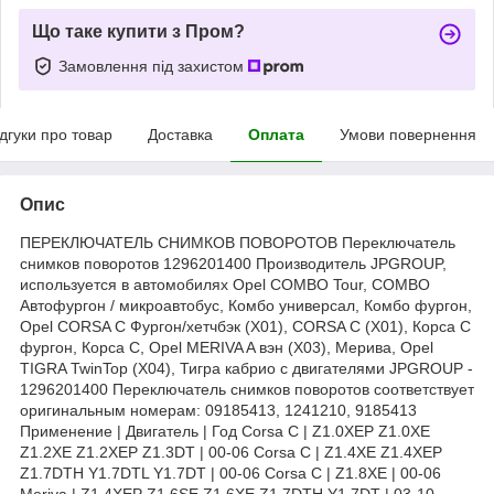
Що таке купити з Пром?
Замовлення під захистом
ідгуки про товар
Доставка
Оплата
Умови повернення
Опис
ПЕРЕКЛЮЧАТЕЛЬ СНИМКОВ ПОВОРОТОВ Переключатель
снимков поворотов 1296201400 Производитель JPGROUP,
используется в автомобилях Opel COMBO Tour, COMBO
Автофургон / микроавтобус, Комбо универсал, Комбо фургон,
Opel CORSA C Фургон/хетчбэк (X01), CORSA C (X01), Корса С
фургон, Корса С, Opel MERIVA A вэн (X03), Мерива, Opel
TIGRA TwinTop (X04), Тигра кабрио с двигателями JPGROUP -
1296201400 Переключатель снимков поворотов соответствует
оригинальным номерам: 09185413, 1241210, 9185413
Применение | Двигатель | Год Corsa C | Z1.0XEP Z1.0XE
Z1.2XE Z1.2XEP Z1.3DT | 00-06 Corsa C | Z1.4XE Z1.4XEP
Z1.7DTH Y1.7DTL Y1.7DT | 00-06 Corsa C | Z1.8XE | 00-06
Meriva | Z1.4XEP Z1.6SE Z1.6XE Z1.7DTH Y1.7DT | 03-10