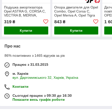
Подушка амортизатора
Опора двигателя для Opel
Датч
Opel ASTRA G, CORSA C,
Combo, Opel Corsa C,
пові
VECTRA B, MERIVA,
Opel Meriva A, Opel Tigra
OPEL
TIGRA, ZAFIRA.
TwinTop.
CORS
319
843
1 6
₴
₴
OME
TIGR
Купити
Купити
VEC
Про нас
86% позитивних з 1465 відгуків за рік
Працює з 31.03.2015
м. Харків
вул. Даргомижського 32, Харків, Україна
Контакти
Сьогодні працює з 09:30 до 16:30
Показати весь графік роботи