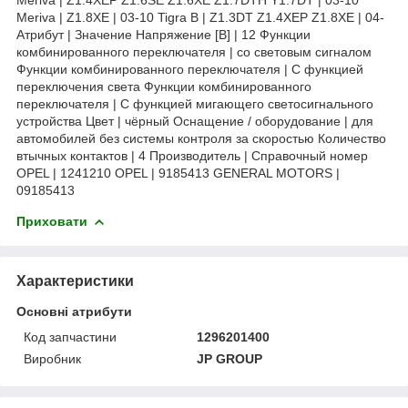
Meriva | Z1.8XE | 03-10 Tigra B | Z1.3DT Z1.4XEP Z1.8XE | 04-
Атрибут | Значение Напряжение [В] | 12 Функции
комбинированного переключателя | со световым сигналом
Функции комбинированного переключателя | С функцией
переключения света Функции комбинированного
переключателя | С функцией мигающего светосигнального
устройства Цвет | чёрный Оснащение / оборудование | для
автомобилей без системы контроля за скоростью Количество
втычных контактов | 4 Производитель | Справочный номер
OPEL | 1241210 OPEL | 9185413 GENERAL MOTORS |
09185413
Приховати
Характеристики
Основні атрибути
Код запчастини
1296201400
Виробник
JP GROUP