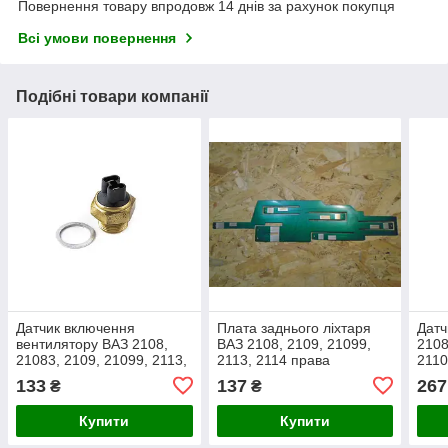
Повернення товару впродовж 14 днів за рахунок покупця
Всі умови повернення
Подібні товари компанії
Датчик включення
Плата заднього ліхтаря
Датч
вентилятору ВАЗ 2108,
ВАЗ 2108, 2109, 21099,
2108
21083, 2109, 21099, 2113,
2113, 2114 права
2110
2114, 2115 AURORA
211
133
137
267
₴
₴
Купити
Купити