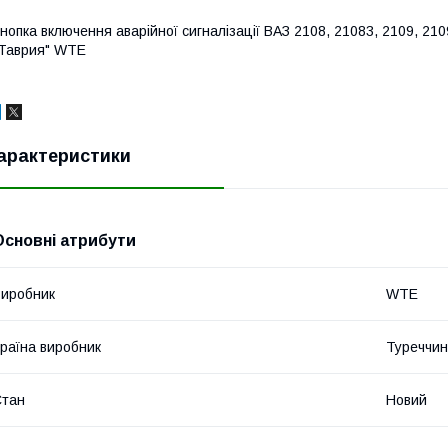
нопка включення аварійної сигналізації ВАЗ 2108, 21083, 2109, 2109
Таврия" WTE
арактеристики
Основні атрибути
иробник
WTE
раїна виробник
Туреччи
Стан
Новий