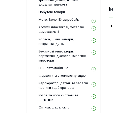
андапки, тримачі)
І
Побутові товари
Мото, Вело, Електробайк
Ц
Хомути пластикові, металеві,
самозажимні
Колеса, шини, камери,
покришки, диски
Бензинові генератори,
портативні джерела живлення,
інвертори
ГБО автомобільне
Фаркоп и его комплектующие
Карбюратор, деталі та запасні
частини карбюратора
Кузов та його системи та
елементи
Оптика, фара, скло