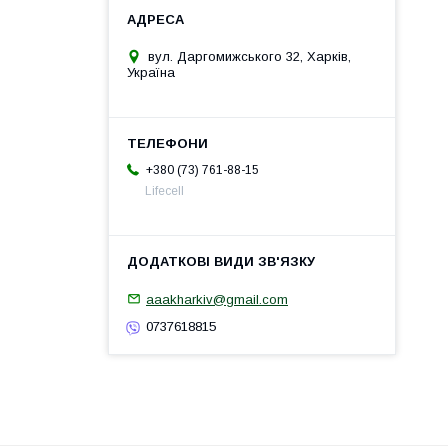
вул. Даргомижського 32, Харків,
Україна
+380 (73) 761-88-15
Lifecell
aaakharkiv@gmail.com
0737618815