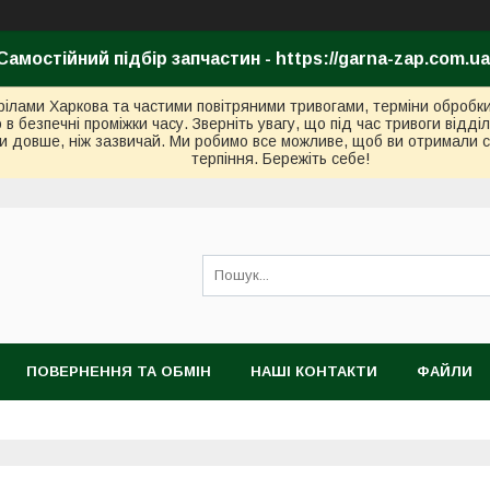
Самостійний підбір запчастин - https://garna-zap.com.ua
стрілами Харкова та частими повітряними тривогами, терміни оброб
безпечні проміжки часу. Зверніть увагу, що під час тривоги відді
и довше, ніж зазвичай. Ми робимо все можливе, щоб ви отримали с
терпіння. Бережіть себе!
ПОВЕРНЕННЯ ТА ОБМІН
НАШІ КОНТАКТИ
ФАЙЛИ