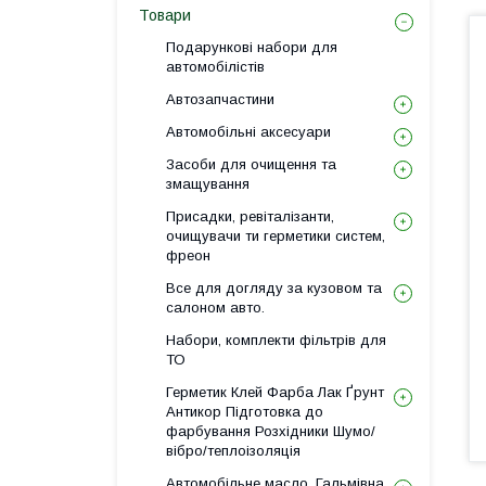
Товари
Подарункові набори для
автомобілістів
Автозапчастини
Автомобільні аксесуари
Засоби для очищення та
змащування
Присадки, ревіталізанти,
очищувачи ти герметики систем,
фреон
Все для догляду за кузовом та
салоном авто.
Набори, комплекти фільтрів для
ТО
Герметик Клей Фарба Лак Ґрунт
Антикор Підготовка до
фарбування Розхідники Шумо/
вібро/теплоізоляція
Автомобільне масло, Гальмівна