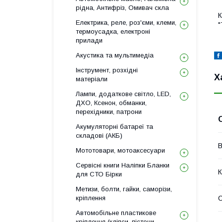
рідна, Антифріз, Омивач скла
К
Електрика, реле, роз'єми, клеми,
"
термоусадка, електроні
прилади
Акустика та мультимедіа
Інструмент, розхідні
Х
матеріали
Лампи, додаткове світло, LED,
ДХО, Ксенон, обманки,
перехідники, патрони
Акумуляторні батареї та
складові (АКБ)
В
Мототовари, мотоаксесуари
Сервісні книги Наліпки Бланки
К
для СТО Бірки
Метизи, болти, гайки, саморізи,
кріплення
Автомобільне пластикове
кріплення (кліпси, пістони,