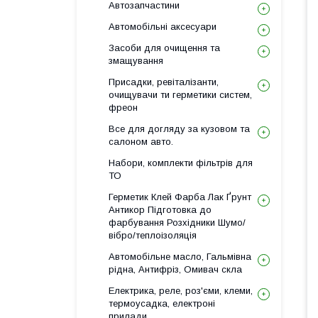
Автозапчастини
Автомобільні аксесуари
Засоби для очищення та
змащування
Присадки, ревіталізанти,
очищувачи ти герметики систем,
фреон
Все для догляду за кузовом та
салоном авто.
Набори, комплекти фільтрів для
ТО
Герметик Клей Фарба Лак Ґрунт
Антикор Підготовка до
фарбування Розхідники Шумо/
вібро/теплоізоляція
Автомобільне масло, Гальмівна
рідна, Антифріз, Омивач скла
Електрика, реле, роз'єми, клеми,
термоусадка, електроні
прилади