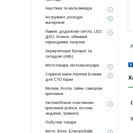
Акустика та мультимедіа
Інструмент, розхідні
матеріали
Лампи, додаткове світло, LED,
ДХО, Ксенон, обманки,
перехідники, патрони
Р
Акумуляторні батареї та
складові (АКБ)
Мототовари, мотоаксесуари
Сервісні книги Наліпки Бланки
Х
для СТО Бірки
Метизи, болти, гайки, саморізи,
кріплення
Автомобільне пластикове
кріплення (кліпси, пістони,
андапки, тримачі)
В
Побутові товари
Мото, Вело, Електробайк