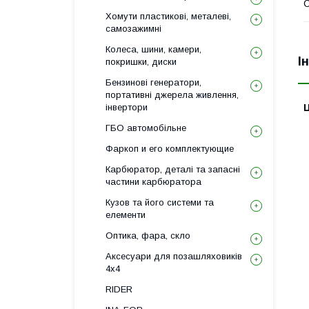
Хомути пластикові, металеві,
самозажимні
Колеса, шини, камери,
І
покришки, диски
Бензинові генератори,
портативні джерела живлення,
Ц
інвертори
ГБО автомобільне
Фаркоп и его комплектующие
Карбюратор, деталі та запасні
частини карбюратора
Кузов та його системи та
елементи
Оптика, фара, скло
Аксесуари для позашляховиків
4х4
RIDER