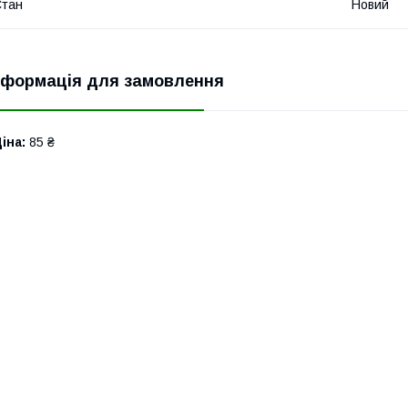
Стан
Новий
нформація для замовлення
іна:
85 ₴