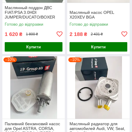
Маслянный поддон ДВС
FIAT/PSA 3.0HDI
Масляный насос OPEL
JUMPER/DUCATO/BOXER
X20XEV BGA
2006-2012 BGA
Готово до відправки
Готово до відправки
1 620
2 188
₴
₴
1 800 ₴
2 431 ₴
Купити
Купити
–10%
–10%
Паливний бензиновий насос
Масляный радиатор для
для Opel ASTRA, CORSA,
автомобилей Audi, VW, Seat,