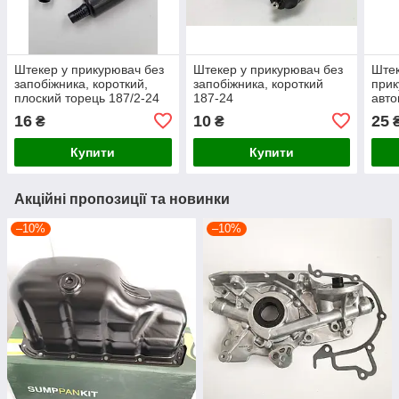
Штекер у прикурювач без
Штекер у прикурювач без
Штек
запобіжника, короткий,
запобіжника, короткий
при
плоский торець 187/2-24
187-24
авто
унів
16
10
25
₴
₴
запо
Купити
Купити
Акційні пропозиції та новинки
–10%
–10%