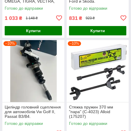
OMEGA, TIGRA, VECTRA,
Ford и Skoda.
ZAFIRA
Готово до відправки
Готово до відправки
1 033
831
₴
₴
1 148 ₴
923 ₴
Купити
Купити
–10%
–10%
Циліндр головний сцеплення
Стяжка пружин 370 мм
для автомобілів Vw Golf II,
"пара" (С-4023) Alloid
Passat B3/B4.
(175207)
Готово до відправки
Готово до відправки