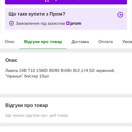
Що таке купити з Пром?
Замовлення під захистом
Опис
Відгуки про товар
Доставка
Оплата
Умов
Опис
Лампа 24В T10 1SMD 80/80 Вт5Вт Вт2,1×9,5D червоний,
"піранья" блістер 10шт.
Відгуки про товар
Ще немає відгуків про цей товар