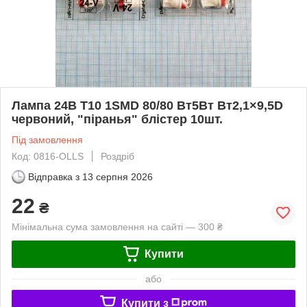
Лампа 24В T10 1SMD 80/80 Вт5Вт Вт2,1×9,5D
червоний, "піранья" блістер 10шт.
Під замовлення
Код: 0816-OLLS
Роздріб
Відправка з
13 серпня 2026
22
₴
Мінімальна сума замовлення на сайті — 300 ₴
Купити
або
Купити з