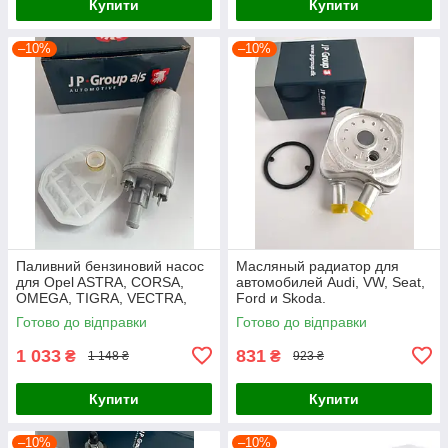
Купити
Купити
–10%
–10%
Паливний бензиновий насос
Масляный радиатор для
для Opel ASTRA, CORSA,
автомобилей Audi, VW, Seat,
OMEGA, TIGRA, VECTRA,
Ford и Skoda.
ZAFIRA
Готово до відправки
Готово до відправки
1 033
831
₴
₴
1 148 ₴
923 ₴
Купити
Купити
–10%
–10%