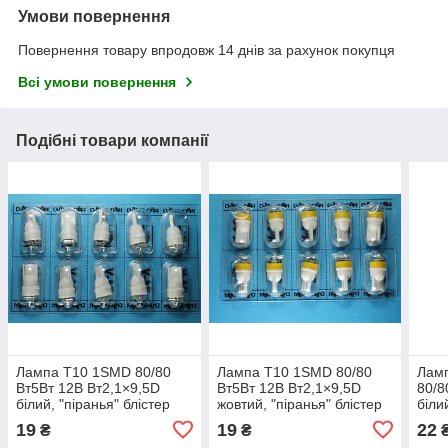
Умови повернення
Повернення товару впродовж 14 днів за рахунок покупця
Всі умови повернення
Подібні товари компанії
Лампа T10 1SMD 80/80
Лампа T10 1SMD 80/80
Лам
Вт5Вт 12В Вт2,1×9,5D
Вт5Вт 12В Вт2,1×9,5D
80/8
білий, "піранья" блістер
жовтий, "піранья" блістер
біли
10шт.
10шт.
10шт
19
19
22
₴
₴