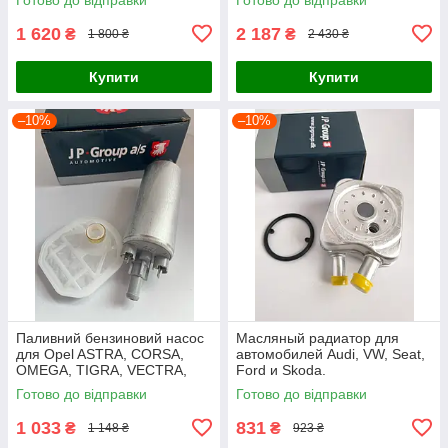
1 620
2 187
₴
₴
1 800 ₴
2 430 ₴
Купити
Купити
–10%
–10%
Паливний бензиновий насос
Масляный радиатор для
для Opel ASTRA, CORSA,
автомобилей Audi, VW, Seat,
OMEGA, TIGRA, VECTRA,
Ford и Skoda.
ZAFIRA
Готово до відправки
Готово до відправки
1 033
831
₴
₴
1 148 ₴
923 ₴