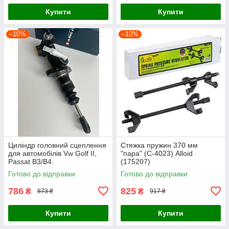
Купити
Купити
–10%
–10%
Циліндр головний сцеплення
Стяжка пружин 370 мм
для автомобілів Vw Golf II,
"пара" (С-4023) Alloid
Passat B3/B4.
(175207)
Готово до відправки
Готово до відправки
786
825
₴
₴
873 ₴
917 ₴
Купити
Купити