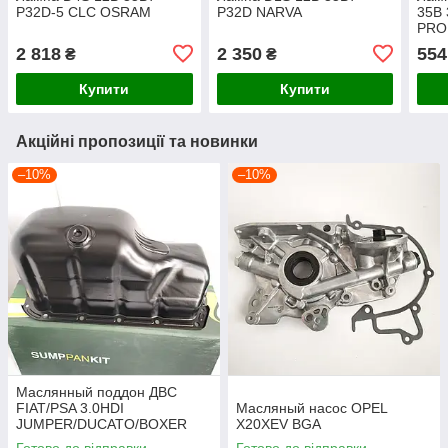
P32D-5 CLC OSRAM
P32D NARVA
35В 
PRO
2 818
2 350
554
₴
₴
Купити
Купити
Акційні пропозиції та новинки
–10%
–10%
Маслянный поддон ДВС
FIAT/PSA 3.0HDI
Масляный насос OPEL
JUMPER/DUCATO/BOXER
X20XEV BGA
2006-2012 BGA
Готово до відправки
Готово до відправки