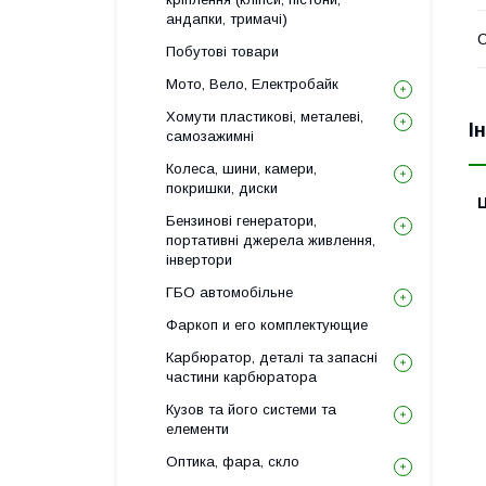
андапки, тримачі)
Побутові товари
Мото, Вело, Електробайк
Хомути пластикові, металеві,
І
самозажимні
Колеса, шини, камери,
покришки, диски
Ц
Бензинові генератори,
портативні джерела живлення,
інвертори
ГБО автомобільне
Фаркоп и его комплектующие
Карбюратор, деталі та запасні
частини карбюратора
Кузов та його системи та
елементи
Оптика, фара, скло