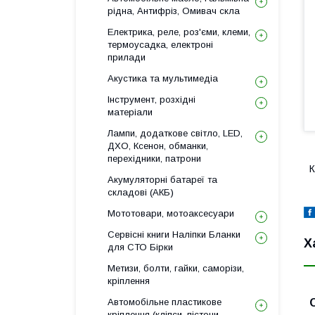
рідна, Антифріз, Омивач скла
Електрика, реле, роз'єми, клеми,
термоусадка, електроні
прилади
Акустика та мультимедіа
Інструмент, розхідні
матеріали
Лампи, додаткове світло, LED,
ДХО, Ксенон, обманки,
перехідники, патрони
К
Акумуляторні батареї та
складові (АКБ)
Мототовари, мотоаксесуари
Сервісні книги Наліпки Бланки
Х
для СТО Бірки
Метизи, болти, гайки, саморізи,
кріплення
Автомобільне пластикове
кріплення (кліпси, пістони,