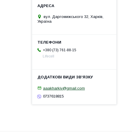
вул. Даргомижського 32, Харків,
Україна
+380 (73) 761-88-15
Lifecell
aaakharkiv@gmail.com
0737618815