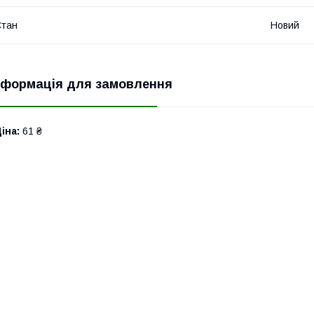
Стан
Новий
нформація для замовлення
іна:
61 ₴