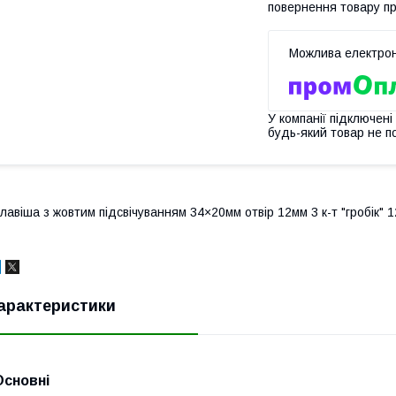
повернення товару п
У компанії підключені
будь-який товар не п
лавіша з жовтим підсвічуванням 34×20мм отвір 12мм 3 к-т "гробік" 
арактеристики
Основні