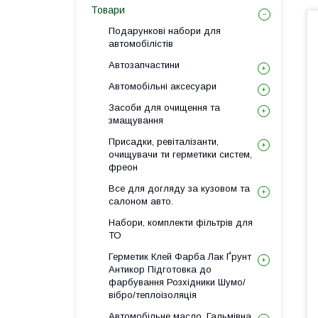
Товари
Подарункові набори для
автомобілістів
Автозапчастини
Автомобільні аксесуари
Засоби для очищення та
змащування
Присадки, ревіталізанти,
очищувачи ти герметики систем,
фреон
Все для догляду за кузовом та
салоном авто.
Набори, комплекти фільтрів для
ТО
Герметик Клей Фарба Лак Ґрунт
Антикор Підготовка до
фарбування Розхідники Шумо/
вібро/теплоізоляція
Автомобільне масло, Гальмівна