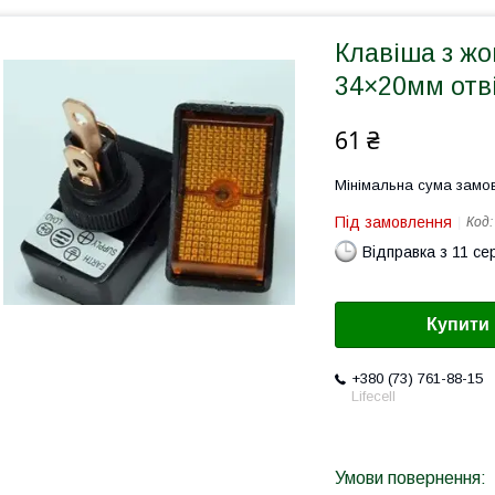
Клавіша з ж
34×20мм отві
61 ₴
Мінімальна сума замов
Під замовлення
Код
Відправка з 11 се
Купити
+380 (73) 761-88-15
Lifecell