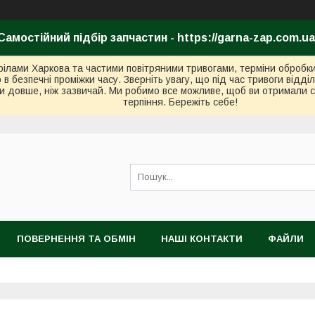
Самостійний підбір запчастин - https://garna-zap.com.ua
стрілами Харкова та частими повітряними тривогами, терміни оброб
безпечні проміжки часу. Зверніть увагу, що під час тривоги відді
и довше, ніж зазвичай. Ми робимо все можливе, щоб ви отримали с
терпіння. Бережіть себе!
ПОВЕРНЕННЯ ТА ОБМІН
НАШІ КОНТАКТИ
ФАЙЛИ