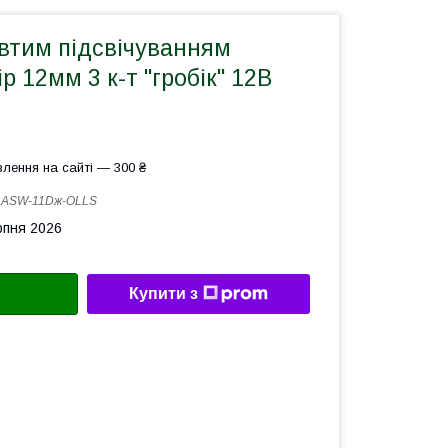
овтим підсвічуванням
р 12мм 3 к-т "гробік" 12В
лення на сайті — 300 ₴
:
ASW-11Dж-OLLS
рпня 2026
Купити з