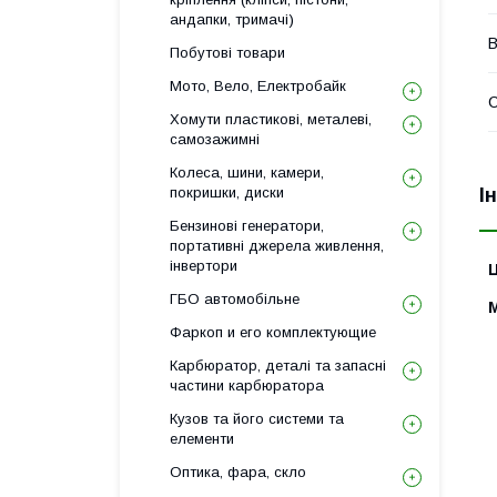
андапки, тримачі)
В
Побутові товари
Мото, Вело, Електробайк
Хомути пластикові, металеві,
самозажимні
Колеса, шини, камери,
І
покришки, диски
Бензинові генератори,
портативні джерела живлення,
інвертори
Ц
ГБО автомобільне
Фаркоп и его комплектующие
Карбюратор, деталі та запасні
частини карбюратора
Кузов та його системи та
елементи
Оптика, фара, скло