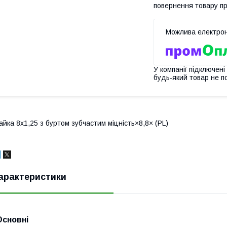
повернення товару п
У компанії підключені
будь-який товар не п
айка 8х1,25 з буртом зубчастим міцність×8,8× (PL)
арактеристики
Основні