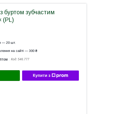
 з буртом зубчастим
 (PL)
 — 20 шт.
лення на сайті — 300 ₴
оптом
Код:
546.777
Купити з