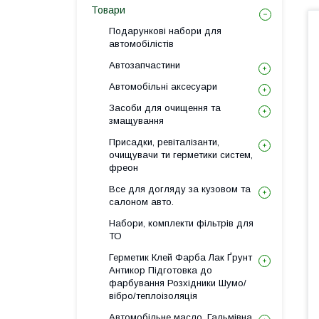
Товари
Подарункові набори для
автомобілістів
Автозапчастини
Автомобільні аксесуари
Засоби для очищення та
змащування
Присадки, ревіталізанти,
очищувачи ти герметики систем,
фреон
Все для догляду за кузовом та
салоном авто.
Набори, комплекти фільтрів для
ТО
Герметик Клей Фарба Лак Ґрунт
Антикор Підготовка до
фарбування Розхідники Шумо/
вібро/теплоізоляція
Автомобільне масло, Гальмівна