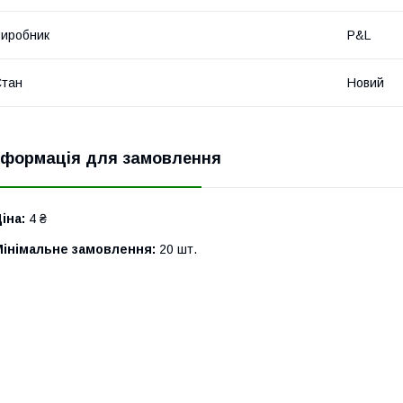
иробник
P&L
Стан
Новий
нформація для замовлення
іна:
4 ₴
Мінімальне замовлення:
20 шт.