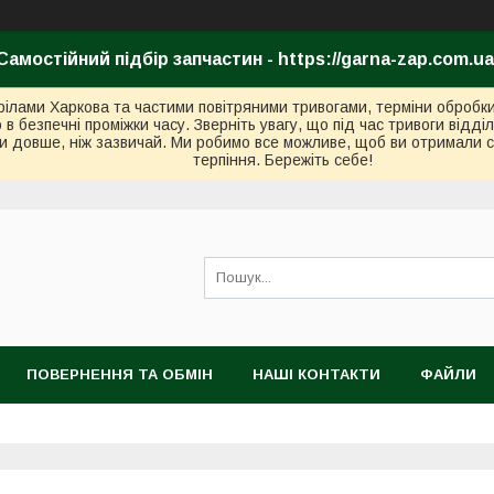
Самостійний підбір запчастин - https://garna-zap.com.ua
стрілами Харкова та частими повітряними тривогами, терміни оброб
безпечні проміжки часу. Зверніть увагу, що під час тривоги відді
и довше, ніж зазвичай. Ми робимо все можливе, щоб ви отримали с
терпіння. Бережіть себе!
ПОВЕРНЕННЯ ТА ОБМІН
НАШІ КОНТАКТИ
ФАЙЛИ