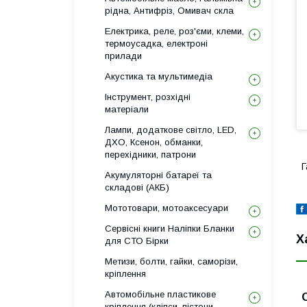
рідна, Антифріз, Омивач скла
Електрика, реле, роз'єми, клеми,
термоусадка, електроні
прилади
Акустика та мультимедіа
Інструмент, розхідні
матеріали
Лампи, додаткове світло, LED,
ДХО, Ксенон, обманки,
перехідники, патрони
Г
Акумуляторні батареї та
складові (АКБ)
Мототовари, мотоаксесуари
Сервісні книги Наліпки Бланки
Х
для СТО Бірки
Метизи, болти, гайки, саморізи,
кріплення
Автомобільне пластикове
кріплення (кліпси, пістони,