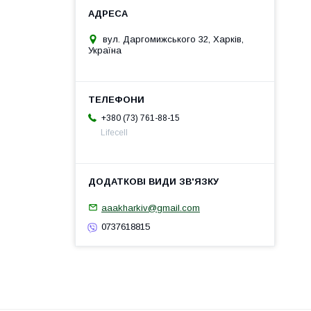
вул. Даргомижського 32, Харків,
Україна
+380 (73) 761-88-15
Lifecell
aaakharkiv@gmail.com
0737618815