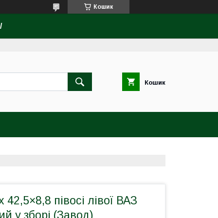
Кошик
/
Кошик
 42,5×8,8 півосі лівої ВАЗ
ий у зборі (Завод)