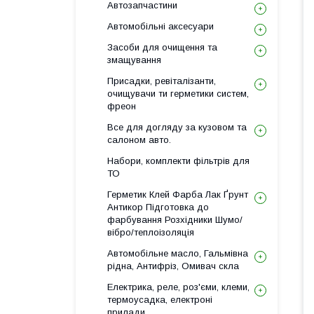
Автозапчастини
Автомобільні аксесуари
Засоби для очищення та
змащування
Присадки, ревіталізанти,
очищувачи ти герметики систем,
фреон
Все для догляду за кузовом та
салоном авто.
Набори, комплекти фільтрів для
ТО
Герметик Клей Фарба Лак Ґрунт
Антикор Підготовка до
фарбування Розхідники Шумо/
вібро/теплоізоляція
Автомобільне масло, Гальмівна
рідна, Антифріз, Омивач скла
Електрика, реле, роз'єми, клеми,
термоусадка, електроні
прилади