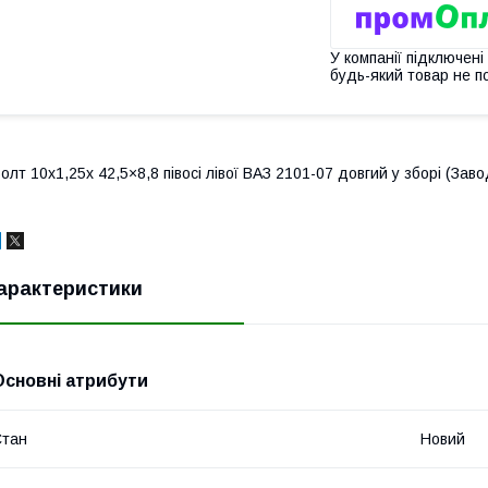
У компанії підключені
будь-який товар не п
олт 10х1,25х 42,5×8,8 півосі лівої ВАЗ 2101-07 довгий у зборі (Заво
арактеристики
Основні атрибути
Стан
Новий