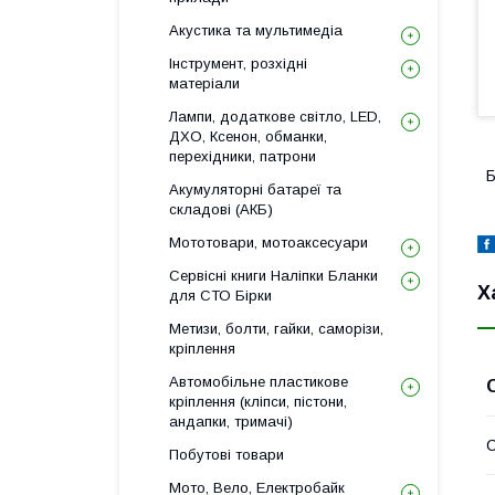
Акустика та мультимедіа
Інструмент, розхідні
матеріали
Лампи, додаткове світло, LED,
ДХО, Ксенон, обманки,
перехідники, патрони
Б
Акумуляторні батареї та
складові (АКБ)
Мототовари, мотоаксесуари
Сервісні книги Наліпки Бланки
Х
для СТО Бірки
Метизи, болти, гайки, саморізи,
кріплення
Автомобільне пластикове
кріплення (кліпси, пістони,
андапки, тримачі)
Побутові товари
Мото, Вело, Електробайк