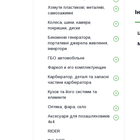
Хомути пластикові, металеві,
І
самозажимні
Колеса, шини, камери,
покришки, диски
Ц
Бензинові генератори,
портативні джерела живлення,
інвертори
ГБО автомобільне
Фаркоп и его комплектующие
Карбюратор, деталі та запасні
частини карбюратора
Кузов та його системи та
елементи
Оптика, фара, скло
Аксесуари для позашляховиків
4х4
RIDER