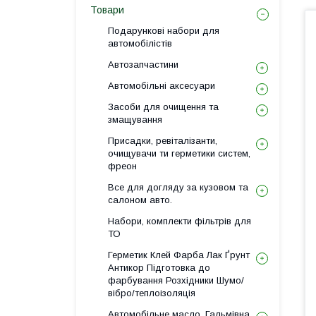
Товари
Подарункові набори для
автомобілістів
Автозапчастини
Автомобільні аксесуари
Засоби для очищення та
змащування
Присадки, ревіталізанти,
очищувачи ти герметики систем,
фреон
Все для догляду за кузовом та
салоном авто.
Набори, комплекти фільтрів для
ТО
Герметик Клей Фарба Лак Ґрунт
Антикор Підготовка до
фарбування Розхідники Шумо/
вібро/теплоізоляція
Автомобільне масло, Гальмівна