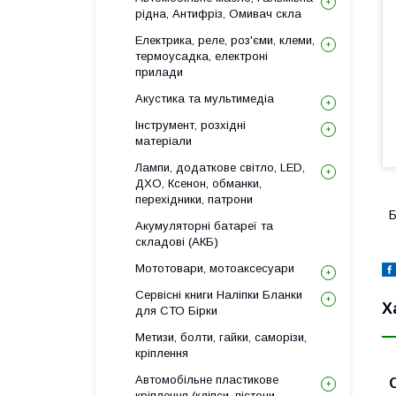
рідна, Антифріз, Омивач скла
Електрика, реле, роз'єми, клеми,
термоусадка, електроні
прилади
Акустика та мультимедіа
Інструмент, розхідні
матеріали
Лампи, додаткове світло, LED,
ДХО, Ксенон, обманки,
перехідники, патрони
Б
Акумуляторні батареї та
складові (АКБ)
Мототовари, мотоаксесуари
Сервісні книги Наліпки Бланки
Х
для СТО Бірки
Метизи, болти, гайки, саморізи,
кріплення
Автомобільне пластикове
кріплення (кліпси, пістони,