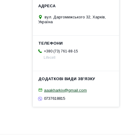
вул. Даргомижського 32, Харків,
Україна
+380 (73) 761-88-15
Lifecell
aaakharkiv@gmail.com
0737618815