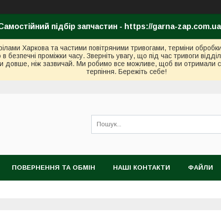
Самостійний підбір запчастин - https://garna-zap.com.ua
стрілами Харкова та частими повітряними тривогами, терміни оброб
безпечні проміжки часу. Зверніть увагу, що під час тривоги відді
и довше, ніж зазвичай. Ми робимо все можливе, щоб ви отримали с
терпіння. Бережіть себе!
ПОВЕРНЕННЯ ТА ОБМІН
НАШІ КОНТАКТИ
ФАЙЛИ