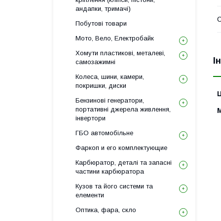
андапки, тримачі)
Побутові товари
Мото, Вело, Електробайк
Хомути пластикові, металеві,
І
самозажимні
Колеса, шини, камери,
покришки, диски
Ц
Бензинові генератори,
портативні джерела живлення,
інвертори
ГБО автомобільне
Фаркоп и его комплектующие
Карбюратор, деталі та запасні
частини карбюратора
Кузов та його системи та
елементи
Оптика, фара, скло