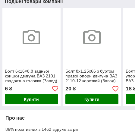
Подібні товари компанії
Болт 6х16×8.8 задньої
Болт 8х1,25х66 з буртом
Болт
кришки двигуна ВАЗ 2101,
правої опори двигуна ВАЗ
упор
квадратна головка (Завод)
2110-12 короткий (Завод)
ВАЗ 
(М8х
6
20
18
₴
₴
Купити
Купити
Про нас
86% позитивних з 1462 відгуків за рік