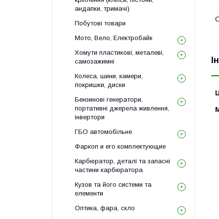
андапки, тримачі)
Побутові товари
Мото, Вело, Електробайк
Хомути пластикові, металеві,
І
самозажимні
Колеса, шини, камери,
покришки, диски
Ц
Бензинові генератори,
портативні джерела живлення,
інвертори
ГБО автомобільне
Фаркоп и его комплектующие
Карбюратор, деталі та запасні
частини карбюратора
Кузов та його системи та
елементи
Оптика, фара, скло