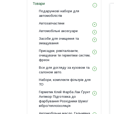
Товари
Подарункові набори для
автомобілістів
Автозапчастини
Автомобільні аксесуари
Засоби для очищення та
змащування
Присадки, ревіталізанти,
очищувачи ти герметики систем,
фреон
Все для догляду за кузовом та
салоном авто.
Набори, комплекти фільтрів для
ТО
Герметик Клей Фарба Лак Ґрунт
Антикор Підготовка до
фарбування Розхідники Шумо/
вібро/теплоізоляція
Автомобільне масло, Гальмівна