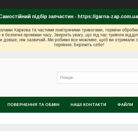
Самостійний підбір запчастин - https://garna-zap.com.ua
стрілами Харкова та частими повітряними тривогами, терміни оброб
безпечні проміжки часу. Зверніть увагу, що під час тривоги відді
и довше, ніж зазвичай. Ми робимо все можливе, щоб ви отримали с
терпіння. Бережіть себе!
ПОВЕРНЕННЯ ТА ОБМІН
НАШІ КОНТАКТИ
ФАЙЛИ