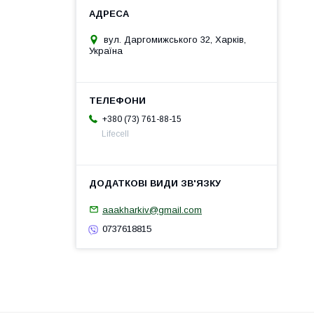
вул. Даргомижського 32, Харків,
Україна
+380 (73) 761-88-15
Lifecell
aaakharkiv@gmail.com
0737618815