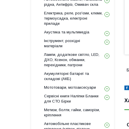
рідна, Антифріз, Омивач скла
Електрика, реле, роз'єми, клеми,
термоусадка, електроні
прилади
Акустика та мультимедіа
Інструмент, розхідні
матеріали
Лампи, додаткове світло, LED,
ДХО, Ксенон, обманки,
перехідники, патрони
Б
Акумуляторні батареї та
складові (АКБ)
Мототовари, мотоаксесуари
Сервісні книги Наліпки Бланки
Х
для СТО Бірки
Метизи, болти, гайки, саморізи,
кріплення
Автомобільне пластикове
кріплення (кліпси, пістони,