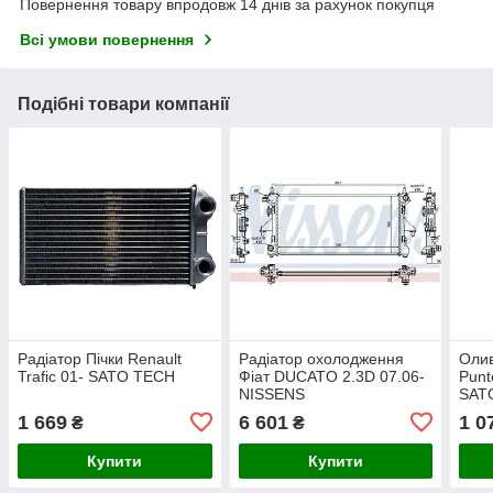
Повернення товару впродовж 14 днів за рахунок покупця
Всі умови повернення
Подібні товари компанії
Радіатор Пічки Renault
Радіатор охолодження
Олив
Trafic 01- SATO TECH
Фіат DUCATO 2.3D 07.06-
Punt
NISSENS
SAT
1 669
6 601
1 0
₴
₴
Купити
Купити