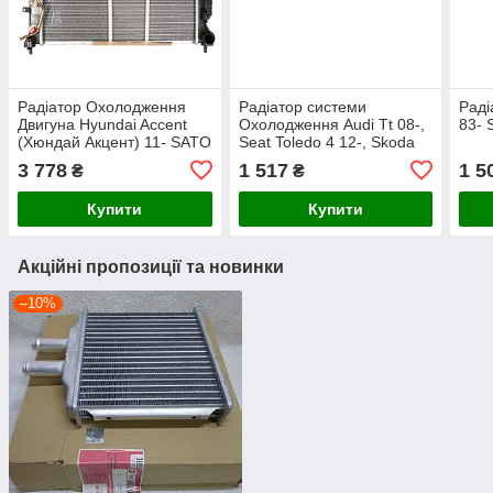
Радіатор Охолодження
Радіатор системи
Раді
Двигуна Hyundai Accent
Охолодження Audi Tt 08-,
83-
(Хюндай Акцент) 11- SATO
Seat Toledo 4 12-, Skoda
TECH
Superb 08-, Volkswagen
3 778
1 517
1 5
₴
₴
Amarok 10- SATO TECH
Купити
Купити
Акційні пропозиції та новинки
–10%