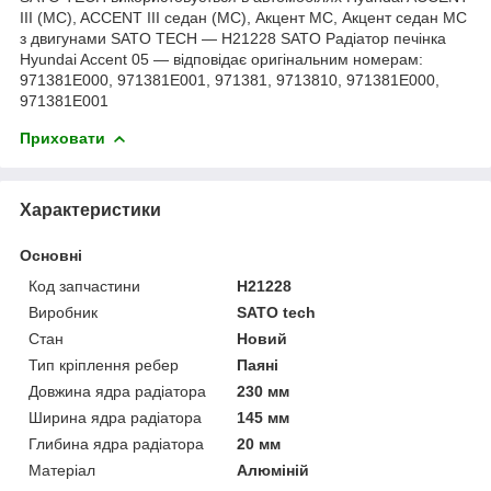
III (MC), ACCENT III седан (MC), Акцент МС, Акцент седан МС
з двигунами SATO TECH — H21228 SATO Радіатор печінка
Hyundai Accent 05 — відповідає оригінальним номерам:
971381E000, 971381E001, 971381, 9713810, 971381E000,
971381E001
Приховати
Характеристики
Основні
Код запчастини
H21228
Виробник
SATO tech
Стан
Новий
Тип кріплення ребер
Паяні
Довжина ядра радіатора
230 мм
Ширина ядра радіатора
145 мм
Глибина ядра радіатора
20 мм
Матеріал
Алюміній