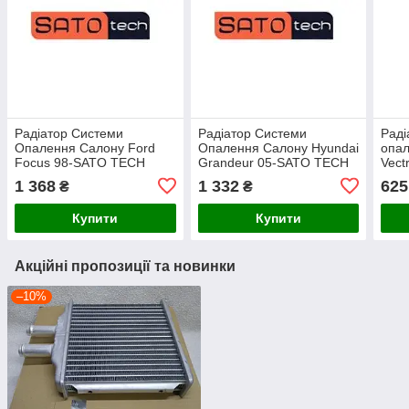
Радіатор Системи
Радіатор Системи
Раді
Опалення Салону Ford
Опалення Салону Hyundai
опал
Focus 98-SATO TECH
Grandeur 05-SATO TECH
Vect
1 368
1 332
625
₴
₴
Купити
Купити
Акційні пропозиції та новинки
–10%