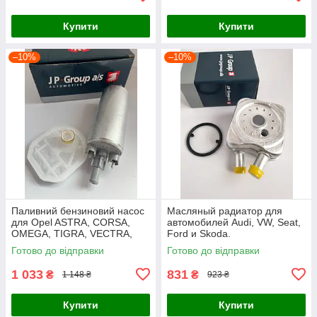
Купити
Купити
–10%
–10%
Паливний бензиновий насос
Масляный радиатор для
для Opel ASTRA, CORSA,
автомобилей Audi, VW, Seat,
OMEGA, TIGRA, VECTRA,
Ford и Skoda.
ZAFIRA
Готово до відправки
Готово до відправки
1 033
831
₴
₴
1 148 ₴
923 ₴
Купити
Купити