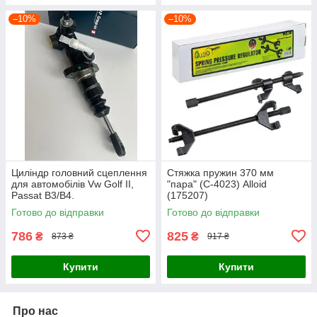
–10%
–10%
Циліндр головний сцеплення
Стяжка пружин 370 мм
для автомобілів Vw Golf II,
"пара" (С-4023) Alloid
Passat B3/B4.
(175207)
Готово до відправки
Готово до відправки
786
825
₴
₴
873 ₴
917 ₴
Купити
Купити
Про нас