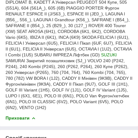
DIPLOMAT B, KADETT A Універсал PEUGEOT 504 Купе, 505
(551A), 604 (561A_), 605 (6B) PIAGGIO PORTER Фургон
RENAULT ESPACE II (J/S63_), ESPACE III (JE0_), LAGUNA I
(B56_, 556_), LAGUNA I Grandtour (K56_), SAFRANE I (B54_),
SAFRANE II (B54_), 25 (B29_), 30 (127_) ROVER 400 Tourer
(XW) SEAT AROSA (6H1), CORDOBA (6K1, 6K2), CORDOBA
Vario (6K5), IBIZA II (6K1), INCA (6K9) SKODA FELICIA I (6U1),
FELICIA I Універсал (6U5), FELICIA I Пікап (6UF, 6U7), FELICIA
II (6U1), FELICIA II Універсал (6U5), OCTAVIA I (1U2), OCTAVIA
I Combi (1U5) SUBARU IMPREZA Ліфтбек (GD)
SUZUKI
SAMURAI Закритий позашляховик (SJ_) VOLVO 240 (P242,
P244), 240 Kombi (P245), 260 (P262, P264), 260 Купе (P262),
260 Універсал (P265), 760 (704, 764), 760 Kombi (704, 765),
780 (782) VW BORA I (1J2), CADDY II Мінівен (9K9B), CADDY II
Фургон/мінівен (9K9A), CADDY II Пікап (9U7), GOLF III (1H1),
GOLF III Variant (1H5), GOLF IV (1J1), GOLF IV Variant (1J5),
LUPO I (6X1, 6E1), POLO III (6N1), POLO Van Фургон/хетчбек
(6N1), POLO III CLASSIC (6V2), POLO Variant (6V5), POLO
(6N2), VENTO (1H2)
Приховати