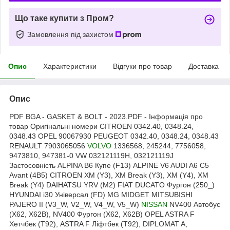
Що таке купити з Пром?
Замовлення під захистом
Опис
Характеристики
Відгуки про товар
Доставка
Опис
PDF BGA - GASKET & BOLT - 2023.PDF - Інформація про
товар Оригінальні номери CITROEN 0342.40, 0348.24,
0348.43 OPEL 90067930 PEUGEOT 0342.40, 0348.24, 0348.43
RENAULT 7903065056
VOLVO
1336568, 245244, 7756058,
9473810, 947381-0 VW 032121119H, 032121119J
Застосовність ALPINA B6 Купе (F13) ALPINE V6 AUDI A6 C5
Avant (4B5) CITROEN XM (Y3), XM Break (Y3), XM (Y4), XM
Break (Y4) DAIHATSU YRV (M2) FIAT DUCATO Фургон (250_)
HYUNDAI i30 Універсал (FD) MG MIDGET MITSUBISHI
PAJERO II (V3_W, V2_W, V4_W, V5_W)
NISSAN
NV400 Автобус
(X62, X62B), NV400 Фургон (X62, X62B) OPEL ASTRA F
Хетчбек (T92), ASTRA F Ліфтбек (T92), DIPLOMAT A,