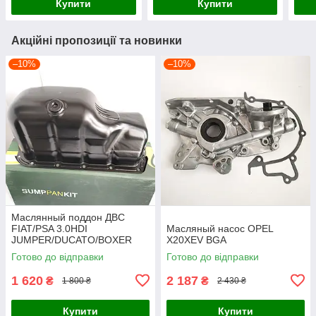
Купити
Купити
2006-2012,
2006,
Акційні пропозиції та новинки
–10%
–10%
Маслянный поддон ДВС
FIAT/PSA 3.0HDI
Масляный насос OPEL
JUMPER/DUCATO/BOXER
X20XEV BGA
2006-2012 BGA
Готово до відправки
Готово до відправки
1 620
2 187
₴
₴
1 800 ₴
2 430 ₴
Купити
Купити