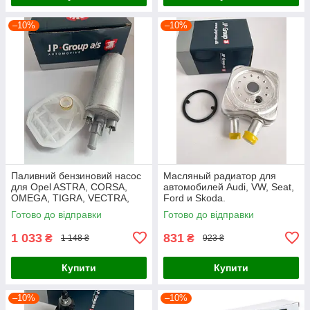
–10%
–10%
Паливний бензиновий насос
Масляный радиатор для
для Opel ASTRA, CORSA,
автомобилей Audi, VW, Seat,
OMEGA, TIGRA, VECTRA,
Ford и Skoda.
ZAFIRA
Готово до відправки
Готово до відправки
1 033
831
₴
₴
1 148 ₴
923 ₴
Купити
Купити
–10%
–10%