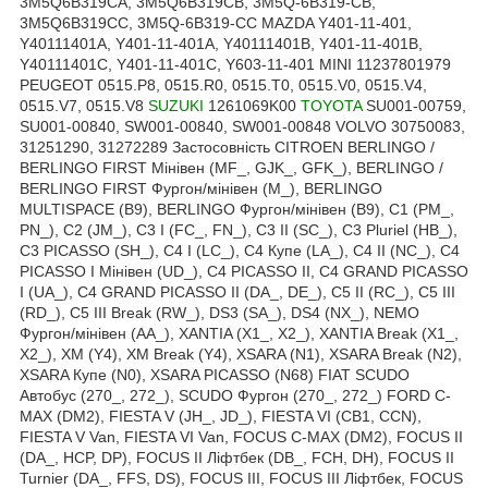
3M5Q6B319CA, 3M5Q6B319CB, 3M5Q-6B319-CB,
3M5Q6B319CC, 3M5Q-6B319-CC MAZDA Y401-11-401,
Y40111401A, Y401-11-401A, Y40111401B, Y401-11-401B,
Y40111401C, Y401-11-401C, Y603-11-401 MINI 11237801979
PEUGEOT 0515.P8, 0515.R0, 0515.T0, 0515.V0, 0515.V4,
0515.V7, 0515.V8
SUZUKI
1261069K00
TOYOTA
SU001-00759,
SU001-00840, SW001-00840, SW001-00848 VOLVO 30750083,
31251290, 31272289 Застосовність CITROEN BERLINGO /
BERLINGO FIRST Мінівен (MF_, GJK_, GFK_), BERLINGO /
BERLINGO FIRST Фургон/мінівен (M_), BERLINGO
MULTISPACE (B9), BERLINGO Фургон/мінівен (B9), C1 (PM_,
PN_), C2 (JM_), C3 I (FC_, FN_), C3 II (SC_), C3 Pluriel (HB_),
C3 PICASSO (SH_), C4 I (LC_), C4 Купе (LA_), C4 II (NC_), C4
PICASSO I Мінівен (UD_), C4 PICASSO II, C4 GRAND PICASSO
I (UA_), C4 GRAND PICASSO II (DA_, DE_), C5 II (RC_), C5 III
(RD_), C5 III Break (RW_), DS3 (SA_), DS4 (NX_), NEMO
Фургон/мінівен (AA_), XANTIA (X1_, X2_), XANTIA Break (X1_,
X2_), XM (Y4), XM Break (Y4), XSARA (N1), XSARA Break (N2),
XSARA Купе (N0), XSARA PICASSO (N68) FIAT SCUDO
Автобус (270_, 272_), SCUDO Фургон (270_, 272_) FORD C-
MAX (DM2), FIESTA V (JH_, JD_), FIESTA VI (CB1, CCN),
FIESTA V Van, FIESTA VI Van, FOCUS C-MAX (DM2), FOCUS II
(DA_, HCP, DP), FOCUS II Ліфтбек (DB_, FCH, DH), FOCUS II
Turnier (DA_, FFS, DS), FOCUS III, FOCUS III Ліфтбек, FOCUS