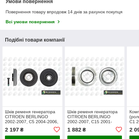
Умови повернення
Повернення товару впродовж 14 днів за рахунок покупця
Всі умови повернення
Подібні товари компанії
Шків ременя генератора
Шків ременя генератора
Ком
CITROEN BERLINGO
CITROEN BERLINGO
(рол
2002-2007, C5 2004-2006,
2002-2007, C15 2001-
C1 2
C8 2003-2006,
2006, DISPATCH/JUMPY
2010
2 197
1 882
2 0
₴
₴
DISPATCH/JUMPY 2004-
2004-2007, XSARA 2000-
PLUR
2007, RELAY/JUMPER
2001, FIAT SCUDO 2004-
NEM