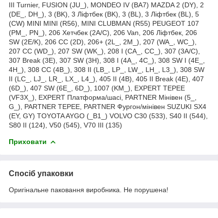
III Turnier, FUSION (JU_), MONDEO IV (BA7) MAZDA 2 (DY), 2
(DE_, DH_), 3 (BK), 3 Ліфтбек (BK), 3 (BL), 3 Ліфтбек (BL), 5
(CW) MINI MINI (R56), MINI CLUBMAN (R55) PEUGEOT 107
(PM_, PN_), 206 Хетчбек (2A/C), 206 Van, 206 Ліфтбек, 206
SW (2E/K), 206 CC (2D), 206+ (2L_, 2M_), 207 (WA_, WC_),
207 CC (WD_), 207 SW (WK_), 208 I (CA_, CC_), 307 (3A/C),
307 Break (3E), 307 SW (3H), 308 I (4A_, 4C_), 308 SW I (4E_,
4H_), 308 CC (4B_), 308 II (LB_, LP_, LW_, LH_, L3_), 308 SW
II (LC_, LJ_, LR_, LX_, L4_), 405 II (4B), 405 II Break (4E), 407
(6D_), 407 SW (6E_, 6D_), 1007 (KM_), EXPERT TEPEE
(VF3X_), EXPERT Платформа/шасі, PARTNER Мінівен (5_,
G_), PARTNER TEPEE, PARTNER Фургон/мінівен SUZUKI SX4
(EY, GY) TOYOTA AYGO (_B1_) VOLVO C30 (533), S40 II (544),
S80 II (124), V50 (545), V70 III (135)
Приховати
Спосіб упаковки
Оригінальне паковання виробника. Не порушена!