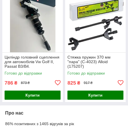
Циліндр головний сцеплення
Стяжка пружин 370 мм
для автомобілів Vw Golf II,
"пара" (С-4023) Alloid
Passat B3/B4.
(175207)
Готово до відправки
Готово до відправки
786
825
₴
₴
873 ₴
917 ₴
Купити
Купити
Про нас
86% позитивних з 1465 відгуків за рік