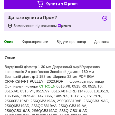
Купити з
Що таке купити з Пром?
Замовлення під захистом
Опис
Характеристики
Відгуки про товар
Доставка
Опис
Внутрішній діаметр 1 30 мм Додатковий виріб/додаткова
інформація 2 з розв’язкою Зовнішній діаметр 160 мм
Зовнішній діаметр 1 153 мм Ширина 32 мм PDF BGA -
CRANKSHAFT PULLEY - 2023.PDF - Інформація про товар
Оригінальні номери
CITROEN
0515.P8, 0515.R0, 0515.T0,
0515.V0, 0515.V4, 0515.V7, 0515.V8 FORD 1147683, 1319519,
1369546, 1369548, 1473366, 1485765, 1517975, 1517976,
2S606B319AD, 2S6Q6B319AA, 2S6Q6B319AB, 2S6Q6B319AC,
2S6Q6B319AD, 2S6QGB319AA, 2S6Q-GB319-AA,
2S6QGB319AB, 2S6QGB319AC, 2S6Q-GB319-AD,