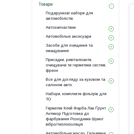
Товари
Подарункові набори для
автомобілістів
Автозапчастини
Автомобільні аксесуари
Засоби для очищення та
змащування
Присадки, ревіталізанти,
очищувачи ти герметики систем,
фреон
Все для догляду за кузовом та
салоном авто.
Набори, комплекти фільтрів для
ТО
Герметик Клей Фарба Лак Ґрунт
Антикор Підготовка до
фарбування Розхідники Шумо/
вібро/теплоізоляція
Автомобільне масло, Гальмівна