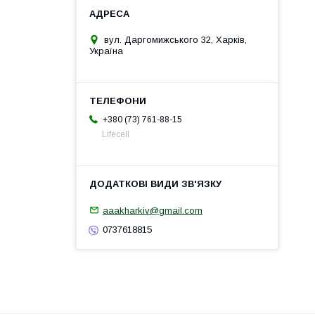
вул. Даргомижського 32, Харків,
Україна
+380 (73) 761-88-15
Lifecell
aaakharkiv@gmail.com
0737618815