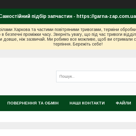
Самостійний підбір запчастин - https://garna-zap.com.ua
стрілами Харкова та частими повітряними тривогами, терміни оброб
безпечні проміжки часу. Зверніть увагу, що під час тривоги відді
и довше, ніж зазвичай. Ми робимо все можливе, щоб ви отримали с
терпіння. Бережіть себе!
ПОВЕРНЕННЯ ТА ОБМІН
НАШІ КОНТАКТИ
ФАЙЛИ