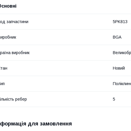
Основні
од запчастини
5PK813
иробник
BGA
раїна виробник
Великобр
Стан
Новий
ип
Поліклин
ількість ребер
5
нформація для замовлення