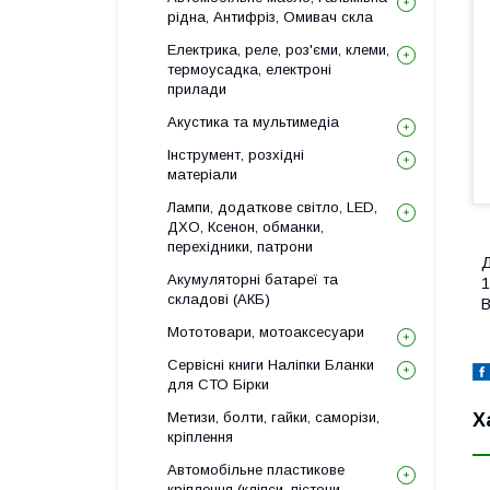
рідна, Антифріз, Омивач скла
Електрика, реле, роз'єми, клеми,
термоусадка, електроні
прилади
Акустика та мультимедіа
Інструмент, розхідні
матеріали
Лампи, додаткове світло, LED,
ДХО, Ксенон, обманки,
перехідники, патрони
Д
Акумуляторні батареї та
1
складові (АКБ)
B
Мототовари, мотоаксесуари
Сервісні книги Наліпки Бланки
для СТО Бірки
Х
Метизи, болти, гайки, саморізи,
кріплення
Автомобільне пластикове
кріплення (кліпси, пістони,