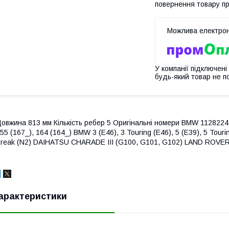
повернення товару п
У компанії підключені
будь-який товар не п
овжина 813 мм Кількість ребер 5 Оригінальні номери BMW 112822
55 (167_), 164 (164_) BMW 3 (E46), 3 Touring (E46), 5 (E39), 5 Touri
reak (N2) DAIHATSU CHARADE III (G100, G101, G102) LAND ROVER
арактеристики