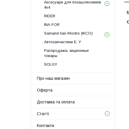
Аксесуари для позашляховиків
4х4
Ц
RIDER
С
INA-FOR
Samand Iran Khodro (IKCO)
Автозапчастини Б. У
Распродажа, акционные
товары
SOLGY
Про наш магазин
Оферта
Доставка та оплата
Статті
Контакти