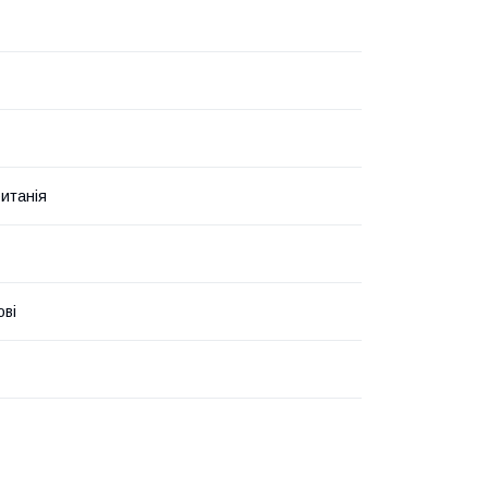
итанія
ові