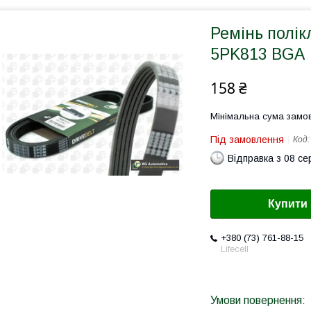
Ремінь полік
5PK813 BGA
158 ₴
Мінімальна сума замов
Під замовлення
Код
Відправка з 08 се
Купити
+380 (73) 761-88-15
Lifecell