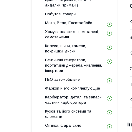
андапки, тримачі)
Побутові товари
К
Мото, Вело, Електробайк
Хомути пластикові, металеві,
самозажимні
В
Колеса, шини, камери,
покришки, диски
К
Бензинові генератори,
портативні джерела живлення,
інвертори
ГБО автомобільне
Т
Фаркоп и его комплектующие
Карбюратор, деталі та запасні
К
частини карбюратора
Кузов та його системи та
елементи
І
Оптика, фара, скло