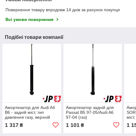
Повернення товару впродовж 14 днів за рахунок покупця
Всі умови повернення
Подібні товари компанії
Амортизатор для Audi A4
Амортизатор задній для
Амор
B6 - задній міст, тип
Passat B5 97-05/Audi A6
SORE
давлення газу, верхній
97-04 (газ)
міст
стержень.
давл
1 317
1 101
1 1
₴
₴