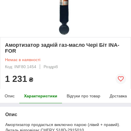
Амортизатор задній газ-масло Чері Біт INA-
FOR
Немає в наявності
Код: INF80.1454
Роздріб
1 231
₴
Опис
Характеристики
Відгуки про товар
Доставка
Опис
Амортизатор продається виключно парою (лівий + правий).
Деталь відповідає CHERY S18D-2915010