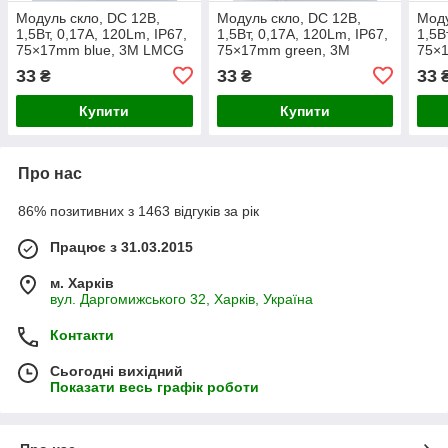
Модуль скло, DC 12В,
Модуль скло, DC 12В,
Моду
1,5Вт, 0,17A, 120Lm, IP67,
1,5Вт, 0,17A, 120Lm, IP67,
1,5В
75×17mm blue, 3M LMCG
75×17mm green, 3M
75×
blue
LMCG green
red
33
33
33
₴
₴
Купити
Купити
Про нас
86% позитивних з 1463 відгуків за рік
Працює з 31.03.2015
м. Харків
вул. Даргомижського 32, Харків, Україна
Контакти
Сьогодні вихідний
Показати весь графік роботи