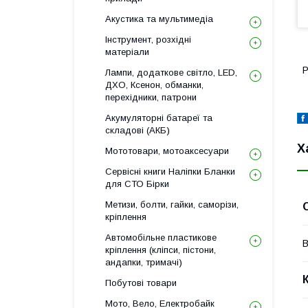
Акустика та мультимедіа
Інструмент, розхідні
матеріали
Р
Лампи, додаткове світло, LED,
ДХО, Ксенон, обманки,
перехідники, патрони
Акумуляторні батареї та
складові (АКБ)
Х
Мототовари, мотоаксесуари
Сервісні книги Наліпки Бланки
для СТО Бірки
Метизи, болти, гайки, саморізи,
кріплення
Автомобільне пластикове
В
кріплення (кліпси, пістони,
андапки, тримачі)
Побутові товари
Мото, Вело, Електробайк