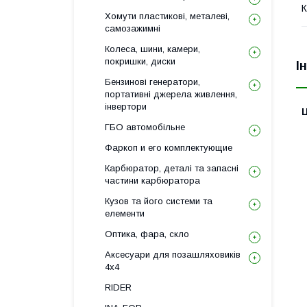
К
Хомути пластикові, металеві,
самозажимні
Колеса, шини, камери,
покришки, диски
І
Бензинові генератори,
портативні джерела живлення,
інвертори
Ц
ГБО автомобільне
Фаркоп и его комплектующие
Карбюратор, деталі та запасні
частини карбюратора
Кузов та його системи та
елементи
Оптика, фара, скло
Аксесуари для позашляховиків
4х4
RIDER