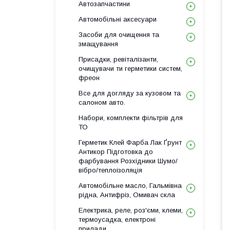
Автозапчастини
Автомобільні аксесуари
Засоби для очищення та
змащування
Присадки, ревіталізанти,
очищувачи ти герметики систем,
фреон
Все для догляду за кузовом та
салоном авто.
Набори, комплекти фільтрів для
ТО
Герметик Клей Фарба Лак Ґрунт
Антикор Підготовка до
фарбування Розхідники Шумо/
вібро/теплоізоляція
Автомобільне масло, Гальмівна
рідна, Антифріз, Омивач скла
Електрика, реле, роз'єми, клеми,
термоусадка, електроні
прилади