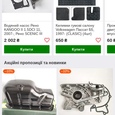
Водяний насос Рено
Килимки гумові салону
Прок
KANGOO II 1.5DCI 11,
Volkswagen Пассат Б5,
двиг
2007-, Рено SCENIC III
1997- (CLASIC) (4шт)
впу
1.5DCI 110 4, 2009- DOLZ
(4)
2 002
650
60
₴
₴
2000
200
Купити
Купити
Акційні пропозиції та новинки
–10%
–10%