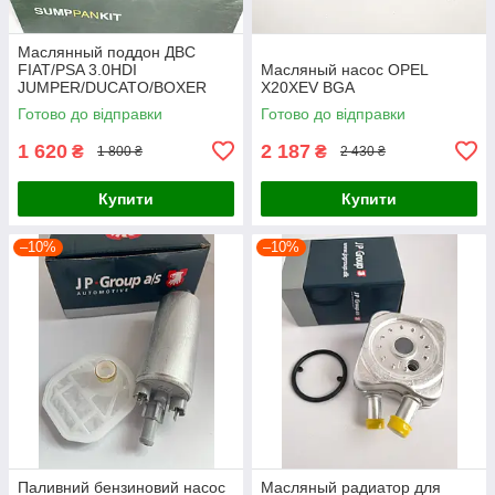
Маслянный поддон ДВС
FIAT/PSA 3.0HDI
Масляный насос OPEL
JUMPER/DUCATO/BOXER
X20XEV BGA
2006-2012 BGA
Готово до відправки
Готово до відправки
1 620
2 187
₴
₴
1 800 ₴
2 430 ₴
Купити
Купити
–10%
–10%
Паливний бензиновий насос
Масляный радиатор для