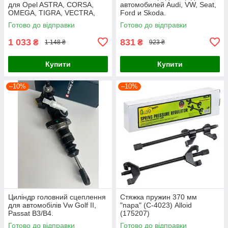
для Opel ASTRA, CORSA,
автомобилей Audi, VW, Seat,
OMEGA, TIGRA, VECTRA,
Ford и Skoda.
ZAFIRA
Готово до відправки
Готово до відправки
1 033
831
₴
₴
1 148 ₴
923 ₴
Купити
Купити
–10%
–10%
Циліндр головний сцеплення
Стяжка пружин 370 мм
для автомобілів Vw Golf II,
"пара" (С-4023) Alloid
Passat B3/B4.
(175207)
Готово до відправки
Готово до відправки